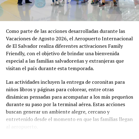
Defensoría ha detectado
165 casos de
incumplimientos en precios
Como parte de las acciones desarrolladas durante las
de venta y cantidades de
Vacaciones de Agosto 2026, el Aeropuerto Internacional
combustible
de El Salvador realiza diferentes activaciones Family
16 septiembre, 2022
Friendly, con el objetivo de brindar una bienvenida
En «Nacionales»
especial a las familias salvadoreñas y extranjeras que
visitan el país durante esta temporada.
RELATED TOPICS:
Las actividades incluyen la entrega de coronitas para
UP NEXT
Hondureños pagarán más por la energía eléctrica a
niños libros y páginas para colorear, entre otras
partir de abril
dinámicas pensadas para acompañar a los más pequeños
durante su paso por la terminal aérea. Estas acciones
DON'T MISS
Banco Mundial apoya la modernización educativa en El
buscan generar un ambiente alegre, cercano y
Salvador al fortalecer habilidades en los estudiantes
entretenido desde el momento en que las familias llegan
al aeropuerto.