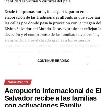
identidad espiritual y cultural del país.
alimentos vencidos en
cocinas durante operativos
vacacionales
Desde tempranas horas, fieles participaron en la
1 abril, 2026
elaboración de las tradicionales alfombras que adornan
En «Principal»
las calles por donde pasa la procesión con la imagen del
Divino Salvador del Mundo. Estas expresiones reflejan la
devoción y el compromiso de las familias salvadoreñas,
RELATED TOPICS:
en un entorno revitalizado gracias a los esfuerzos
UP NEXT
impulsados por el Gobierno del Presidente Nayib Bukele
Defensoría del Consumidor alerta riesgo de caídas y
en la recuperación de espacios públicos.
lesiones graves por uso de sillas de oficina giratorias
DON'T MISS
CONTINUE READING
Sorteo LOTRA N.º 446: $175 mil al primer premio y
La procesión, una de las principales actividades en
fuerte apoyo a Fundación Jerusalem
honor al Divino Salvador del Mundo, partió desde la
Basílica del Sagrado Corazón de Jesús y recorrió las
NACIONALES
calles del centro histórico hasta llegar a la Catedral
Aeropuerto Internacional de El
Metropolitana de San Salvador, donde miles de
creyentes se congregaron para ser parte de esta
Salvador recibe a las familias
tradición.
con activaciones Family