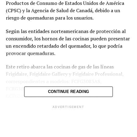
Productos de Consumo de Estados Unidos de América
(CPSC) y la Agencia de Salud de Canadá, debido a un
riesgo de quemaduras para los usuarios.
Según las entidades norteamericanas de protección al
consumidor, los hornos de las cocinas pueden presentar
un encendido retardado del quemador, lo que podría
provocar quemaduras.
Este retiro abarca las cocinas de gas de las líneas
Frigidaire, Frigidaire Gallery y Frigidaire Professional,
correspondientes a modelos: FCFG3083AS,
FCRG3083AD, FCRG3083AS, GCFG3060BD,
CONTINUE READING
GCFG3060BF, GCFG3070BF, GCRG3060BD,
GCRG3060BF, PCFG3080AF, FCFG3062AB,
ADVERTISEMENT
FCFG3062AS, FCFG3062AW, FCRG3051BB,
FCRG3051BS, FCRG3051BW, FCRG3052BB,
FCRG3052BS, FCRG3052BW, FCRG3062AB,
FCRG3062AS, FCRG3062AW, FCRG306LAF y