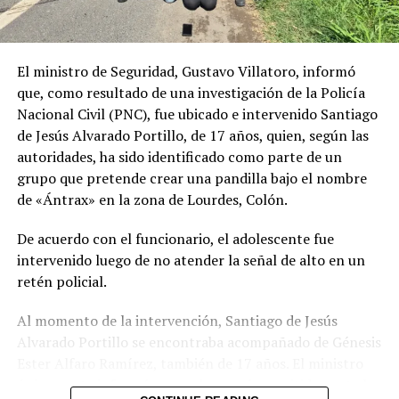
Me gusta esto:
El ministro de Seguridad, Gustavo Villatoro, informó
que, como resultado de una investigación de la Policía
Nacional Civil (PNC), fue ubicado e intervenido Santiago
de Jesús Alvarado Portillo, de 17 años, quien, según las
autoridades, ha sido identificado como parte de un
grupo que pretende crear una pandilla bajo el nombre
de «Ántrax» en la zona de Lourdes, Colón.
De acuerdo con el funcionario, el adolescente fue
intervenido luego de no atender la señal de alto en un
retén policial.
Al momento de la intervención, Santiago de Jesús
Alvarado Portillo se encontraba acompañado de Génesis
Ester Alfaro Ramírez, también de 17 años. El ministro
únicamente informó que ambos serán remitidos ante las