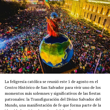
Relacionado
Advierten que esta inocente
FOTOS | Mujer termina con
cocina de gas puede
quemaduras tras
causarte hasta la muerte
incendiarse el cilindro del gas
8 septiembre, 2023
mientras cocinaba
En «Principal»
18 septiembre, 2020
En «Nacionales»
La feligresía católica se reunió este 5 de agosto en el
Centro Histórico de San Salvador para vivir uno de los
momentos más solemnes y significativos de las fiestas
patronales: la Transfiguración del Divino Salvador del
Mundo, una manifestación de fe que forma parte de la
Defensoría detecta