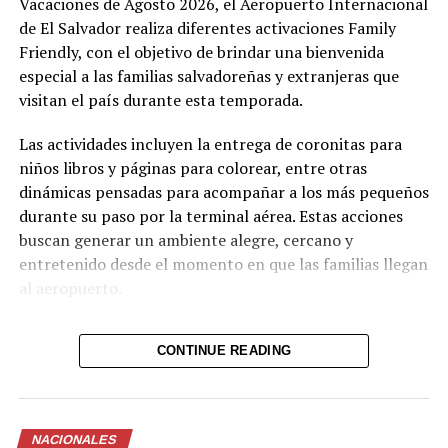
Vacaciones de Agosto 2026, el Aeropuerto Internacional
de El Salvador realiza diferentes activaciones Family
Comparte esto:
Friendly, con el objetivo de brindar una bienvenida
Facebook
X
especial a las familias salvadoreñas y extranjeras que
visitan el país durante esta temporada.
Me gusta esto:
Las actividades incluyen la entrega de coronitas para
niños libros y páginas para colorear, entre otras
dinámicas pensadas para acompañar a los más pequeños
durante su paso por la terminal aérea. Estas acciones
buscan generar un ambiente alegre, cercano y
entretenido desde el momento en que las familias llegan
al aeropuerto.
CONTINUE READING
Las activaciones complementan los servicios que ofrece
el aeropuerto gracias a su certificación Family Friendly,
entre ellos espacios migratorios para familias, baños
familiares, salas de lactancia, áreas lúdicas, señalización
NACIONALES