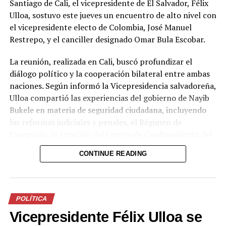
Santiago de Cali, el vicepresidente de El Salvador, Félix
Relacionado
Ulloa, sostuvo este jueves un encuentro de alto nivel con
el vicepresidente electo de Colombia, José Manuel
Restrepo, y el canciller designado Omar Bula Escobar.
La reunión, realizada en Cali, buscó profundizar el
Militantes del FMLN en
FMLN habilita el voto en el
diálogo político y la cooperación bilateral entre ambas
Nahuizalco y Moncagua
Exterior para sus elecciones
naciones. Según informó la Vicepresidencia salvadoreña,
niegan irregularidades en el
internas
Ulloa compartió las experiencias del gobierno de Nayib
proceso electoral y solicitan
27 mayo, 2018
En «Política»
que se respeten los
Bukele en materia de seguridad ciudadana, incluyendo
resultados
las reformas judiciales y penales, el Régimen de
19 junio, 2019
Excepción, la creación del Centro de Confinamiento del
En «Nacionales»
Terrorismo (CECOT), el Plan Cero Ocio y otras medidas
CONTINUE READING
que han permitido recuperar la paz y posicionar a El
Salvador como uno de los países más seguros de la
región.
POLÍTICA
Por el lado colombiano, Restrepo destacó el intercambio
Ereguayquín es otro
Vicepresidente Félix Ulloa se
sobre estrategias contra la extorsión y las reformas al
municipio que rechaza