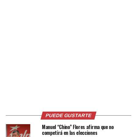
estatutos del partido, entre los que se encuentra estar
solvente con las cuotas que pagan al miembros del
partido.
«En primer lugar debe estar afiliado al partido debe
cumplir de acuerdo al organismo que desea postularse
debe cumplirse los requisitos estatutarios, algunos
tienen que ver con años de militancia, desempeño de
anteriores tareas que se les hayan asignado en el partido
y otras que son de carácter administrativo como estar al
día con el pago de sus aportaciones, estar en el goce de
sus derechos civiles y políticos, no tener causa
pendiente con la justicia ni causa pendiente con el
tribunal de ética del partido», dijo una persona del
partido.
PUEDE GUSTARTE
Manuel “Chino” Flores afirma que no
competirá en las elecciones