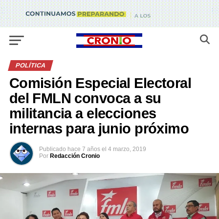
POLÍTICA
Comisión Especial Electoral
del FMLN convoca a su
militancia a elecciones
internas para junio próximo
Publicado
hace 7 años
el
4 marzo, 2019
Por
Redacción Cronio