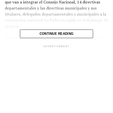
que van a integrar el Consejo Nacional, 14 directivas
departamentales y las directivas municipales y sus
titulares, delegados departamentales y municipales a la
convención nacional. La fecha escogida es el domingo 16
de junio.
CONTINUE READING
«Las asambleas sectoriales están programadas para los
días domingo 19 y 26 de mayo y el domingo 2 de junio
ADVERTISEMENT
para que las secretarías nacionales de la mujer, personas
lisiadas de guerra y juventud elijan a sus titulares y
adjuntos. La Convención Nacional elegirá a tres
organismos especializados, Tribunal de Ética, Tribunal
de Apelaciones y Contraloría general el domingo 7 de
junio», informó en la conferencia un miembro de la
comisión.
Agregaron que desde el 15 de abril los interesados en un
cargo podrán inscribirse pero deberán cumplir con los
requisitos que detalla la Ley de Partidos Políticos y los