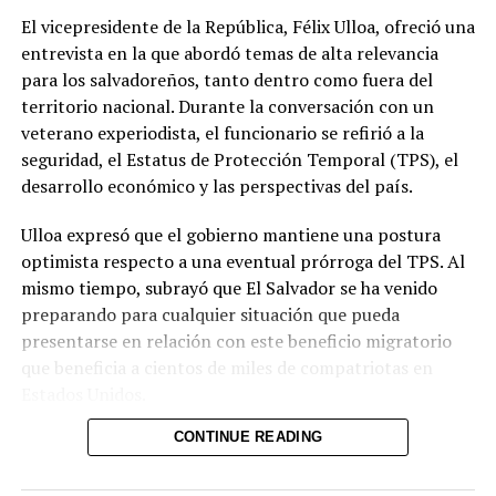
El vicepresidente de la República, Félix Ulloa, ofreció una
Además de la seguridad, las autoridades abordaron la
entrevista en la que abordó temas de alta relevancia
cooperación económica, comercial y tecnológica. Ambas
para los salvadoreños, tanto dentro como fuera del
partes acordaron impulsar la creación de un Consejo
territorio nacional. Durante la conversación con un
Binacional Empresarial orientado a promover el
veterano experiodista, el funcionario se refirió a la
comercio, la inversión y nuevas oportunidades de
seguridad, el Estatus de Protección Temporal (TPS), el
desarrollo entre Colombia y El Salvador.
desarrollo económico y las perspectivas del país.
Ulloa también presentó los avances de su país en
Ulloa expresó que el gobierno mantiene una postura
inteligencia artificial y transformación digital. Entre las
optimista respecto a una eventual prórroga del TPS. Al
iniciativas mencionadas figuran la plataforma DoctorSV,
mismo tiempo, subrayó que El Salvador se ha venido
el acuerdo estratégico con Google Cloud y la
preparando para cualquier situación que pueda
digitalización de trámites en el Centro Nacional de
presentarse en relación con este beneficio migratorio
Registros (CNR) y otras instituciones. Asimismo, se
que beneficia a cientos de miles de compatriotas en
habló de la tokenización y los activos digitales, áreas en
Estados Unidos.
las que El Salvador ha desarrollado un marco regulatorio
y una Comisión Nacional de Activos Digitales.
CONTINUE READING
En materia de seguridad, el vicepresidente recordó el
contexto en el que se encontraron las instituciones al
Restrepo señaló que Colombia estudiará herramientas
inicio de la administración. Señaló que los jueces eran