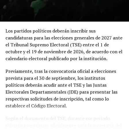
antes de la ceremonia de posesión, la primera en
Sobre el desarrollo, Ulloa se refirió a las perspectivas
realizarse fuera de Bogotá en la historia reciente del
positivas que se abren gracias a la reducción de la
país.
violencia y al clima de confianza que se ha generado.
Indicó que el gobierno trabaja de manera sostenida para
Los partidos políticos deberán inscribir sus
consolidar estos logros y proyectar al país como un
candidaturas para las elecciones generales de 2027 ante
destino atractivo para la inversión y el turismo.
el Tribunal Supremo Electoral (TSE) entre el 1 de
octubre y el 19 de noviembre de 2026, de acuerdo con el
El vicepresidente enfatizó que la preparación ante
calendario electoral publicado por la institución.
escenarios migratorios forma parte de una visión
integral. “El país se ha venido preparando para
Previamente, tras la convocatoria oficial a elecciones
cualquier situación”, sostuvo, al tiempo que reiteró el
prevista para el 30 de septiembre, los institutos
optimismo oficial sobre la continuidad del TPS.
políticos deberán acudir ante el TSE y las Juntas
Electorales Departamentales (JDE) para presentar las
La entrevista permitió conocer de primera mano la
respectivas solicitudes de inscripción, tal como lo
Comparte esto:
posición del gobierno sobre temas que impactan
establece el Código Electoral.
directamente a la diáspora y a la población local. Ulloa
Facebook
X
reafirmó el compromiso de continuar trabajando por la
Según el documento del TSE, durante ese período
seguridad, el desarrollo y mejores oportunidades para
deberán presentarse oficialmente ante la secretaría del
todos los salvadoreños.
Me gusta esto: