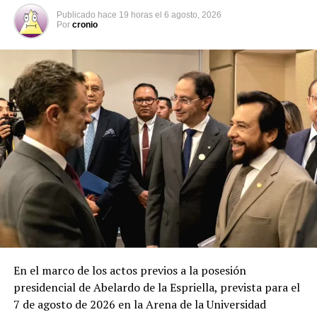
Por: El Salvador Times.
Publicado
hace 19 horas
el
6 agosto, 2026
Por
cronio
Lea Nota Original Acá.
Comparte esto:
Facebook
X
Me gusta esto:
En el marco de los actos previos a la posesión
presidencial de Abelardo de la Espriella, prevista para el
7 de agosto de 2026 en la Arena de la Universidad