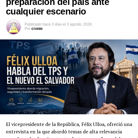
preparación del país ante
estrategia de seguridad ciudadana”, escribió el
cualquier escenario
vicepresidente electo en su cuenta de X.
Publicado
hace 3 días
el
3 agosto, 2026
Por
cronio
El vicepresidente de la República, Félix Ulloa, ofreció una
Además de la seguridad, las autoridades abordaron la
entrevista en la que abordó temas de alta relevancia
cooperación económica, comercial y tecnológica. Ambas