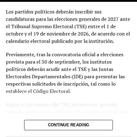
Indicó que el gobierno trabaja de manera sostenida para
Los partidos políticos deberán inscribir sus
consolidar estos logros y proyectar al país como un
candidaturas para las elecciones generales de 2027 ante
destino atractivo para la inversión y el turismo.
el Tribunal Supremo Electoral (TSE) entre el 1 de
octubre y el 19 de noviembre de 2026, de acuerdo con el
El vicepresidente enfatizó que la preparación ante
calendario electoral publicado por la institución.
escenarios migratorios forma parte de una visión
integral. “El país se ha venido preparando para
Previamente, tras la convocatoria oficial a elecciones
cualquier situación”, sostuvo, al tiempo que reiteró el
prevista para el 30 de septiembre, los institutos
optimismo oficial sobre la continuidad del TPS.
políticos deberán acudir ante el TSE y las Juntas
Electorales Departamentales (JDE) para presentar las
La entrevista permitió conocer de primera mano la
respectivas solicitudes de inscripción, tal como lo
Comparte esto:
posición del gobierno sobre temas que impactan
establece el Código Electoral.
directamente a la diáspora y a la población local. Ulloa
Facebook
X
reafirmó el compromiso de continuar trabajando por la
Según el documento del TSE, durante ese período
seguridad, el desarrollo y mejores oportunidades para
deberán presentarse oficialmente ante la secretaría del
todos los salvadoreños.
Me gusta esto:
organismo las fórmulas presidenciales y las
CONTINUE READING
candidaturas a diputados de la Asamblea Legislativa.