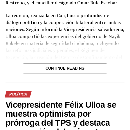
Restrepo, y el canciller designado Omar Bula Escobar.
DON'T MISS
Vicepresidente Ulloa: «El Trifinio es un punto de
La reunión, realizada en Cali, buscó profundizar el
referencia que atrae la atención internacional»
diálogo político y la cooperación bilateral entre ambas
naciones. Según informó la Vicepresidencia salvadoreña,
Ulloa compartió las experiencias del gobierno de Nayib
Bukele en materia de seguridad ciudadana, incluyendo
las reformas judiciales y penales, el Régimen de
Excepción, la creación del Centro de Confinamiento del
Terrorismo (CECOT), el Plan Cero Ocio y otras medidas
CONTINUE READING
que han permitido recuperar la paz y posicionar a El
Salvador como uno de los países más seguros de la
región.
POLÍTICA
Por el lado colombiano, Restrepo destacó el intercambio
Vicepresidente Félix Ulloa se
sobre estrategias contra la extorsión y las reformas al
sistema penal y penitenciario. “Conocimos de cerca la
muestra optimista por
experiencia salvadoreña frente a la extorsión […] un
prórroga del TPS y destaca
aprendizaje valioso para fortalecer nuestra propia