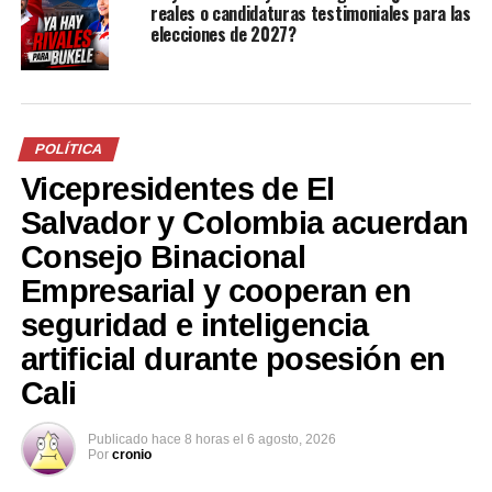
Facebook
X
reales o candidaturas testimoniales para las
elecciones de 2027?
Me gusta esto:
POLÍTICA
Vicepresidentes de El
Salvador y Colombia acuerdan
Consejo Binacional
Relacionado
Empresarial y cooperan en
seguridad e inteligencia
artificial durante posesión en
Cali
Titular del ministerio de
VIDEO – Por defender a sus
Seguridad, Rogelio Rivas,
políticos juventud de FMLN y
Publicado
hace 8 horas
el
6 agosto, 2026
Por
cronio
responde a Medardo
ARENA se enfrentan en
González y al FMLN: «El
CIFCO