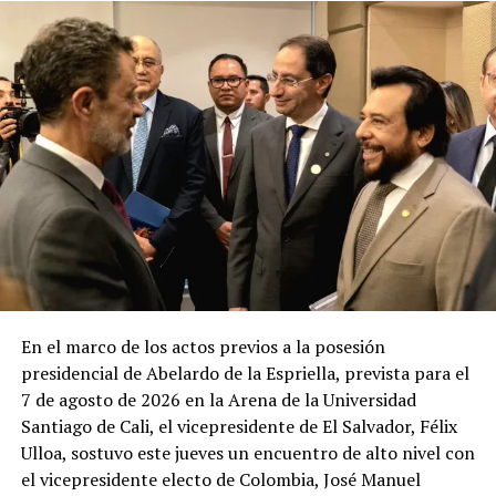
pueblo ya abrió los ojos y se
24 agosto, 2018
En «Política»
dio cuenta quienes son
ustedes»
10 noviembre, 2019
En «Política»
Fórmula presidencial del
FMLN se inscribe ante el TSE
10 octubre, 2018
En «Política»
En el marco de los actos previos a la posesión
presidencial de Abelardo de la Espriella, prevista para el
RELATED TOPICS:
ANIVERSARIOS
ARENA
7 de agosto de 2026 en la Arena de la Universidad
CRISIS POLÍTICA
FMLÑ
Santiago de Cali, el vicepresidente de El Salvador, Félix
UP NEXT
Ulloa, sostuvo este jueves un encuentro de alto nivel con
Detienen a tres personas tras agredir a hombre en
el vicepresidente electo de Colombia, José Manuel
cantina de Sonsonate