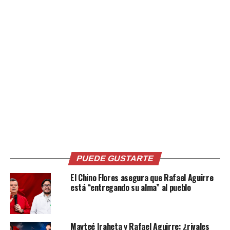
mientras que el FMLN desarrolla su segundo congreso
nacional, con el que busca definir el rumbo hacia un
futuro “enfocado en el socialismo”.
El politólogo Nelson Flores sostiene que ambos partidos
“se están autodestruyendo” por su incapacidad de
coordinarse y generar alianzas. Para el analista Óscar
Peñate, el FMLN incluso “se convirtió en una derecha
más radical que ARENA”.
Los expertos concluyen que, aunque persisten pequeños
grupos de apoyo, el capital político de estas fuerzas ya
no les permite proyectarse con posibilidades reales de
recuperar el poder en el corto plazo.
PUEDE GUSTARTE
El Chino Flores asegura que Rafael Aguirre
está “entregando su alma” al pueblo
Comparte esto:
Mayteé Iraheta y Rafael Aguirre: ¿rivales