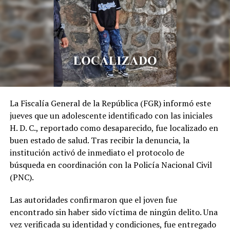
¿Quién conducía la Hummer
accidentada en el
Masferrer? PNC niega que
haya sido el nieto del
Presidente
La Fiscalía General de la República (FGR) informó este
19 febrero, 2018
jueves que un adolescente identificado con las iniciales
En «Nacionales»
H. D. C., reportado como desaparecido, fue localizado en
buen estado de salud. Tras recibir la denuncia, la
institución activó de inmediato el protocolo de
RELATED TOPICS:
ACCIDENTE DE TRÁNSITO
AVENIDA MASFERRER
PRINCIPAL1
SAN SALVADOR
búsqueda en coordinación con la Policía Nacional Civil
VEHÍCULO
(PNC).
UP NEXT
Las autoridades confirmaron que el joven fue
Detienen a «coyote» cuando intentaba llevar a una
persona hacia EE.UU.
encontrado sin haber sido víctima de ningún delito. Una
vez verificada su identidad y condiciones, fue entregado
DON'T MISS