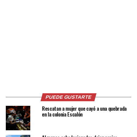
Comenzamos los
accidentes…
Accidente de tránsito
por casa presidencial.
Col. Escalón.
pic.twitter.com/e1z6pQJXH3
— @ojocritico (@pucaalegria)
October 18, 2020
PUEDE GUSTARTE
Comparte esto:
Rescatan a mujer que cayó a una quebrada
en la colonia Escalón
Facebook
X