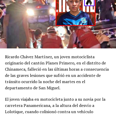
desaparición de H. D.
C., la
@FGR_SV
activó
el protocolo de
búsqueda, en
coordinación con la
@PNCSV
.
Ricardo Chávez Martínez, un joven motociclista
Afortunadamente, ha
originario del cantón Planes Primero, en el distrito de
Chinameca, falleció en las últimas horas a consecuencia
sido localizado sin ser
de las graves lesiones que sufrió en un accidente de
víctima de ningún
tránsito ocurrido la noche del martes en el
delito.
departamento de San Miguel.
pic.twitter.com/jRpWhKuxv
El joven viajaba en motocicleta junto a su novia por la
carretera Panamericana, a la altura del desvío a
Lolotique, cuando colisionó contra un vehículo
— Fiscalía General de