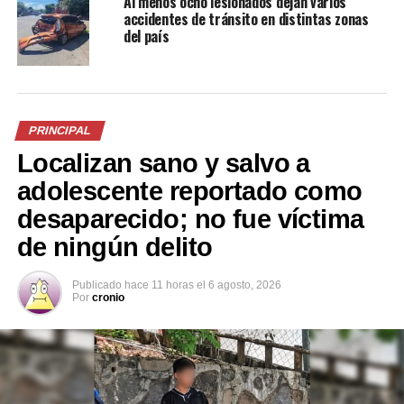
Al menos ocho lesionados dejan varios
accidentes de tránsito en distintas zonas
del país
Me gusta esto:
PRINCIPAL
Localizan sano y salvo a
Relacionado
adolescente reportado como
desaparecido; no fue víctima
de ningún delito
Publicado
hace 11 horas
el
6 agosto, 2026
Vehículo termina llantas
Conductor de camioneta
Por
cronio
arriba en la avenida
choca contra barandal del
Masferrer Norte, en San
Redondel Masferrer y
Salvador
abandona su vehículo
24 octubre, 2022
18 noviembre, 2021
En «Nacionales»
En «Nacionales»