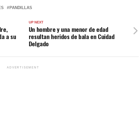
ES
PANDILLAS
UP NEXT
re,
Un hombre y una menor de edad
da a su
resultan heridos de bala en Cuidad
Delgado
ADVERTISEMENT