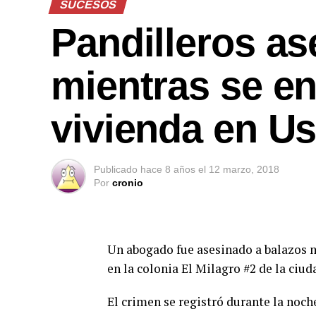
SUCESOS
Pandilleros a
mientras se e
vivienda en U
Publicado
hace 8 años
el
12 marzo, 2018
Por
cronio
Un abogado fue asesinado a balazos m
en la colonia El Milagro #2 de la ciud
El crimen se registró durante la noch