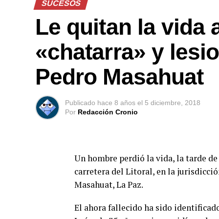
SUCESOS
Le quitan la vida
«chatarra» y lesi
Pedro Masahuat
Publicado
hace 8 años
el
5 diciembre, 2018
Por
Redacción Cronio
Un hombre perdió la vida, la tarde de
carretera del Litoral, en la jurisdicc
Masahuat, La Paz.
El ahora fallecido ha sido identific