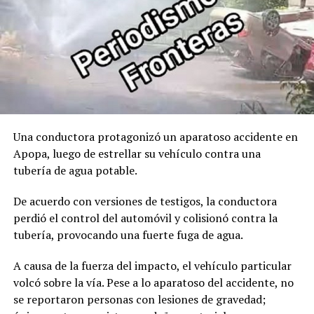
Código Penal. El caso quedó en manos de la Policía
Nacional Civil y de las instancias fiscales para continuar
con las diligencias.
Comparte esto:
Facebook
X
Una conductora protagonizó un aparatoso accidente en
Me gusta esto:
Apopa, luego de estrellar su vehículo contra una
tubería de agua potable.
De acuerdo con versiones de testigos, la conductora
perdió el control del automóvil y colisionó contra la
tubería, provocando una fuerte fuga de agua.
A causa de la fuerza del impacto, el vehículo particular
volcó sobre la vía. Pese a lo aparatoso del accidente, no
se reportaron personas con lesiones de gravedad;