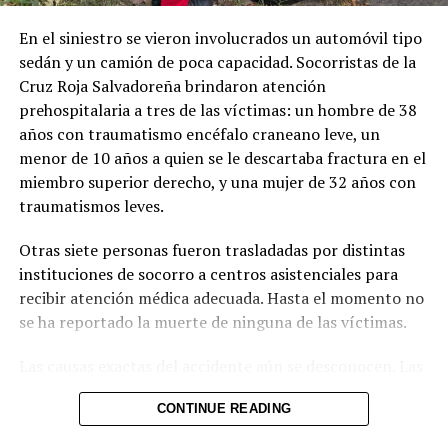
En el siniestro se vieron involucrados un automóvil tipo
sedán y un camión de poca capacidad. Socorristas de la
Cruz Roja Salvadoreña brindaron atención
prehospitalaria a tres de las víctimas: un hombre de 38
años con traumatismo encéfalo craneano leve, un
menor de 10 años a quien se le descartaba fractura en el
miembro superior derecho, y una mujer de 32 años con
traumatismos leves.
Otras siete personas fueron trasladadas por distintas
instituciones de socorro a centros asistenciales para
recibir atención médica adecuada. Hasta el momento no
se ha reportado la muerte de ninguna de las víctimas.
Las causas exactas del accidente aún se desconocen. Las
autoridades de tránsito se encuentran en el lugar
CONTINUE READING
realizando las investigaciones correspondientes para
determinar responsabilidades y esclarecer las