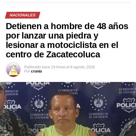
circunstancias del hecho.
NACIONALES
El tramo de la carretera registró congestión vehicular
Detienen a hombre de 48 años
mientras se realizaban las labores de atención a los
lesionados y el retiro de los vehículos involucrados.
por lanzar una piedra y
lesionar a motociclista en el
centro de Zacatecoluca
Publicado
hace 19 horas
el
8 agosto, 2026
Por
cronio