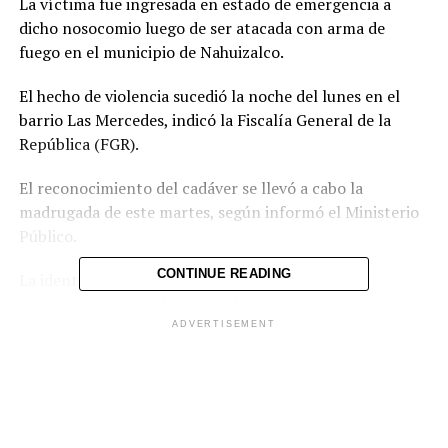
La víctima fue ingresada en estado de emergencia a
dicho nosocomio luego de ser atacada con arma de
fuego en el municipio de Nahuizalco.
El hecho de violencia sucedió la noche del lunes en el
barrio Las Mercedes, indicó la Fiscalía General de la
República (FGR).
El reconocimiento del cadáver se llevó a cabo la
madrugada de este martes, según informó el Ministerio
Público.
CONTINUE READING
La identidad de la persona fallecida no fue
proporcionada por las autoridades.
ADVERTISEMENT
Comparte esto: