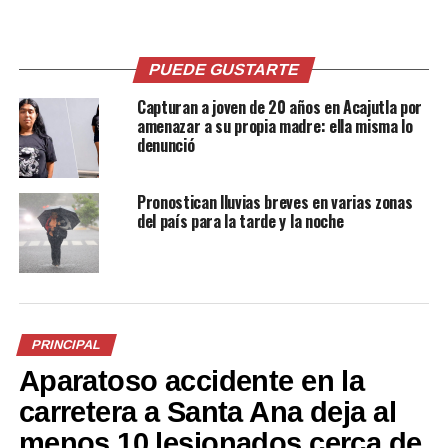
En «Nacionales»
Sonsonate
12 septiembre, 2018
En «Nacionales»
PUEDE GUSTARTE
Capturan a joven de 20 años en Acajutla por
amenazar a su propia madre: ella misma lo
denunció
Hombre muere camino al
Pronostican lluvias breves en varias zonas
hospital tras ser arrollado en
del país para la tarde y la noche
Armenia, Sonsonate
24 enero, 2022
En «Nacionales»
RELATED TOPICS:
BARRIO LA MERCED
FALLECE EN EL HOSPITAL
HOMBRE ATACADO A BALAZOS
PRINCIPAL
JORGE MAZZINI
NAHUIZALCO
PRINCIPAL
SONSONATE
Aparatoso accidente en la
UP NEXT
carretera a Santa Ana deja al
Asesinan a concejal de la alcaldía de Chirilagua, San
Miguel
menos 10 lesionados cerca de