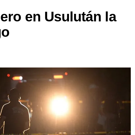
lero en Usulután la
go