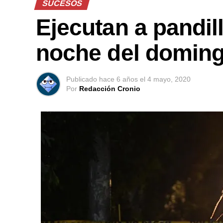
SUCESOS
Ejecutan a pandil
noche del domin
Publicado
hace 6 años
el
4 mayo, 2020
Por
Redacción Cronio