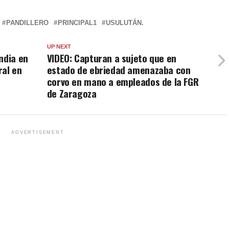
PANDILLERO
PRINCIPAL1
USULUTÁN.
UP NEXT
ndia en
VIDEO: Capturan a sujeto que en
ral en
estado de ebriedad amenazaba con
corvo en mano a empleados de la FGR
de Zaragoza
ADVERTISEMENT