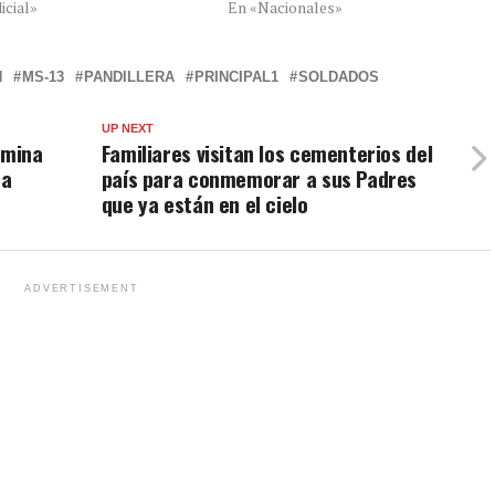
icial»
En «Nacionales»
N
MS-13
PANDILLERA
PRINCIPAL1
SOLDADOS
UP NEXT
rmina
Familiares visitan los cementerios del
La
país para conmemorar a sus Padres
que ya están en el cielo
ADVERTISEMENT