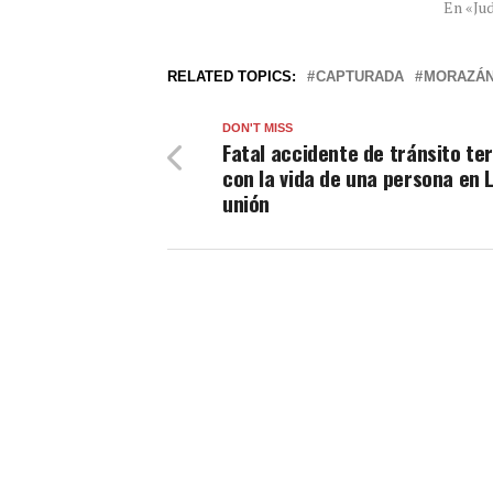
En «Jud
RELATED TOPICS:
CAPTURADA
MORAZÁ
DON'T MISS
Fatal accidente de tránsito te
con la vida de una persona en 
unión