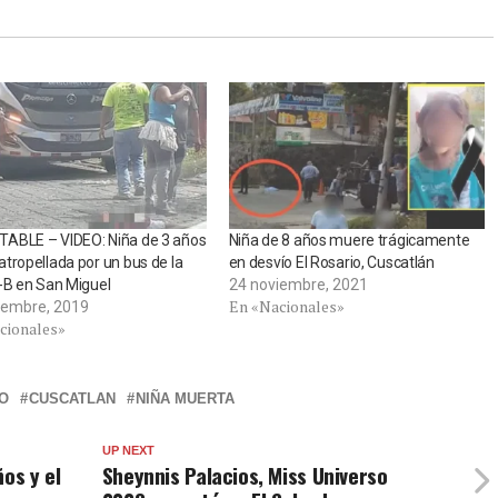
ABLE – VIDEO: Niña de 3 años
Niña de 8 años muere trágicamente
tropellada por un bus de la
en desvío El Rosario, Cuscatlán
-B en San Miguel
24 noviembre, 2021
En «Nacionales»
iembre, 2019
cionales»
O
CUSCATLAN
NIÑA MUERTA
UP NEXT
os y el
Sheynnis Palacios, Miss Universo