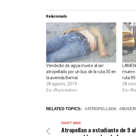
Relacionado
Vendedor de agua muere al ser
LAMENT
atropellado por un bus de la ruta 30 en
muere a
la avenida Bernal
ruta 90
28 agosto, 2019
28 nov
En «Nacionales»
En «Na
RELATED TOPICS:
ATROPELLADA
BUSER
DON'T MISS
Atropellan a estudiante de 9 añ