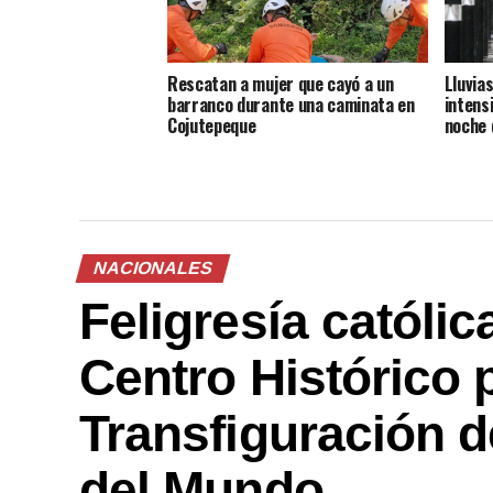
Rescatan a mujer que cayó a un
Lluvia
barranco durante una caminata en
intens
Cojutepeque
noche 
NACIONALES
Feligresía católi
Centro Histórico p
Transfiguración d
del Mundo