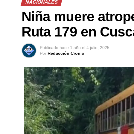
NACIONALES
Niña muere atrope
Ruta 179 en Cusc
Publicado
hace 1 año
el
4 julio, 2025
Por
Redacción Cronio