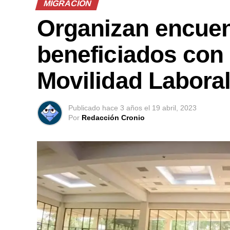
MIGRACIÓN
Organizan encuen
beneficiados con
Movilidad Labora
Publicado
hace 3 años
el
19 abril, 2023
Por
Redacción Cronio