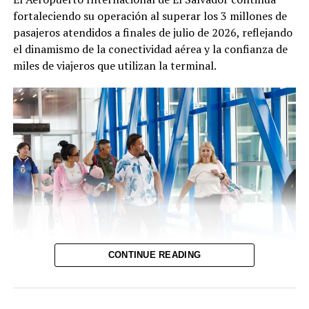
fortaleciendo su operación al superar los 3 millones de
RELATED TOPICS:
DE FORMA LEGAL A CANADÁ
pasajeros atendidos a finales de julio de 2026, reflejando
NUEVO CONTINGENTE DE SALVADOREÑOS
el dinamismo de la conectividad aérea y la confianza de
SALDRÁ EL LUNES A TRABAJAR
miles de viajeros que utilizan la terminal.
UP NEXT
Nuevo contingente de salvadoreños partió este día hacia
Canadá
DON'T MISS
Organizan encuentro con más de 400 beneficiados con
el programa de Movilidad Laboral
CONTINUE READING
En este mismo período, el aeropuerto ha registrado más