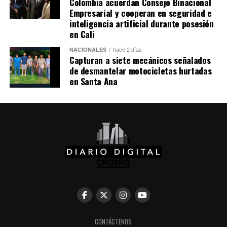
Colombia acuerdan Consejo Binacional
Precisó que, si bien los periodos de reinscripción
Empresarial y cooperan en seguridad e
finalizan en fechas diferentes dependiendo el país,
inteligencia artificial durante posesión
todos los permisos de trabajo se extienden hasta la
en Cali
misma fecha: 9 de marzo de 2025.
NACIONALES
hace 2 días
Capturan a siete mecánicos señalados
Comparte esto:
de desmantelar motocicletas hurtadas
en Santa Ana
Facebook
X
Me gusta esto:
Comparte esto:
Facebook
X
Me gusta esto:
CONTÁCTENOS