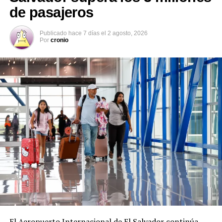
de pasajeros
Publicado
hace 7 días
el
2 agosto, 2026
Por
cronio
Segundo contingente de
Nuevo contingente de
salvadoreños saldrá en los
salvadoreños partió este día
próximos días rumbo a
hacia Canadá
Canadá
25 abril, 2023
En «Migración»
18 agosto, 2021
En «Nacionales»
Anuncian nuevo contingente
de trabajadores
salvadoreños hacia Canadá
10 julio, 2022
En «Principal»
El Aeropuerto Internacional de El Salvador continúa