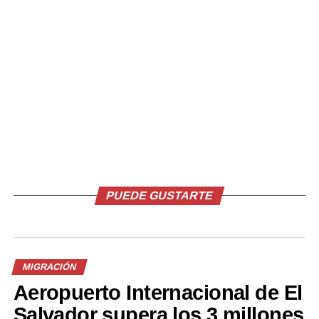
ejecutado por el Ministerio de Trabajo desde 2019, se
han beneficiado unos 2,000 salvadoreños en ese país.
Comparte esto:
Facebook
X
PUEDE GUSTARTE
Me gusta esto:
MIGRACIÓN
Aeropuerto Internacional de El
Relacionado
Salvador supera los 3 millones