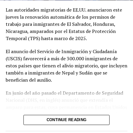
permitiendo agilizar el ingreso de los pasajeros al país.
Las autoridades migratorias de EE.UU. anunciaron este
Asimismo, el sistema de manejo de equipaje opera con
jueves la renovación automática de los permisos de
12 bandas transportadoras, con capacidad para
trabajo para inmigrantes de El Salvador, Honduras,
procesar hasta 16,500 maletas por hora, incluyendo una
Nicaragua, amparados por el Estatus de Protección
banda especializada para equipaje sobredimensionado.
Temporal (TPS) hasta marzo de 2025.
El anuncio del Servicio de Inmigración y Ciudadanía
(USCIS) favorecerá a más de 300.000 inmigrantes de
Para los pasajeros que salen del país, la terminal
estos países que tienen el alivio migratorio, que incluyen
dispone de 122 puntos de registro (check-in), además de
también a inmigrantes de Nepal y Sudán que se
filas prioritarias para familias y el sistema de Migración
benefician del auxilio.
Invisible, que agiliza el proceso antes del abordaje. El
aeropuerto también continúa fortaleciendo su atención
En junio del año pasado el Departamento de Seguridad
a las familias mediante la certificación Family Friendly,
Nacional (DHS, en inglés) anunció que extendía el
ofreciendo 16 posiciones migratorias exclusivas para
amparo para estas, cuya permanencia en Estados Unidos
este segmento, baños familiares, salas de lactancia,
estaba en riesgo después de que la Administración de
áreas lúdicas, espacios accesibles, sillas de ruedas,
CONTINUE READING
Donald Trump (2017-2021) intentara retirarles el
señalización especializada y personal capacitado. Como
beneficio migratorio.
parte de los servicios disponibles, los usuarios cuentan