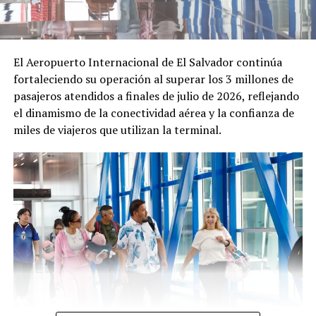
El Aeropuerto Internacional de El Salvador continúa
Nuevo contingente de
Segundo contingente de
fortaleciendo su operación al superar los 3 millones de
salvadoreños partió a
salvadoreños saldrá en los
pasajeros atendidos a finales de julio de 2026, reflejando
Canadá gracias al Programa
próximos días rumbo a
el dinamismo de la conectividad aérea y la confianza de
de Migración Laboral
Canadá
miles de viajeros que utilizan la terminal.
12 julio, 2022
18 agosto, 2021
En «Nacionales»
En «Nacionales»
Anuncian nuevo contingente
de trabajadores
salvadoreños hacia Canadá
10 julio, 2022
En «Principal»