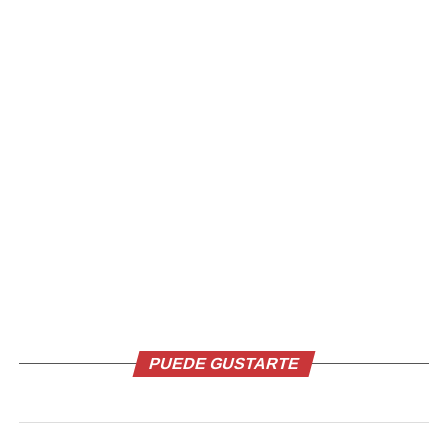
programas insignia del Gobierno, que se ejecuta por
medio del Ministerio de Trabajo y Previsión Social y
brinda una oportunidad de trabajo temporal por la vía
legal a miles de salvadoreños.
PUEDE GUSTARTE