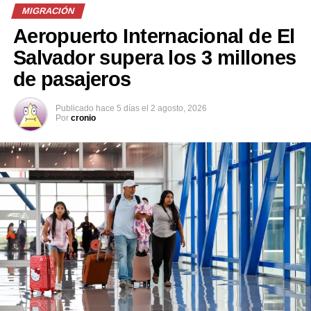
MIGRACIÓN
Aeropuerto Internacional de El
Salvador supera los 3 millones
de pasajeros
Comparte esto:
Publicado
hace 5 días
el
2 agosto, 2026
Por
cronio
Facebook
X
Me gusta esto:
Relacionado