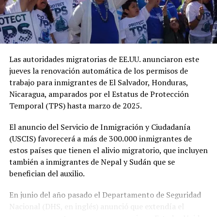
Entre las principales mejoras se encuentra la nueva
Terminal de Llegadas, que incorpora 34 nuevos puntos
migratorios, para un total de 73 posiciones de atención,
permitiendo agilizar el ingreso de los pasajeros al país.
Las autoridades migratorias de EE.UU. anunciaron este
Asimismo, el sistema de manejo de equipaje opera con
jueves la renovación automática de los permisos de
12 bandas transportadoras, con capacidad para
trabajo para inmigrantes de El Salvador, Honduras,
procesar hasta 16,500 maletas por hora, incluyendo una
Nicaragua, amparados por el Estatus de Protección
banda especializada para equipaje sobredimensionado.
Temporal (TPS) hasta marzo de 2025.
El anuncio del Servicio de Inmigración y Ciudadanía
(USCIS) favorecerá a más de 300.000 inmigrantes de
Para los pasajeros que salen del país, la terminal
estos países que tienen el alivio migratorio, que incluyen
dispone de 122 puntos de registro (check-in), además de
también a inmigrantes de Nepal y Sudán que se
filas prioritarias para familias y el sistema de Migración
benefician del auxilio.
Invisible, que agiliza el proceso antes del abordaje. El
aeropuerto también continúa fortaleciendo su atención
En junio del año pasado el Departamento de Seguridad
a las familias mediante la certificación Family Friendly,
Nacional (DHS, en inglés) anunció que extendía el
ofreciendo 16 posiciones migratorias exclusivas para