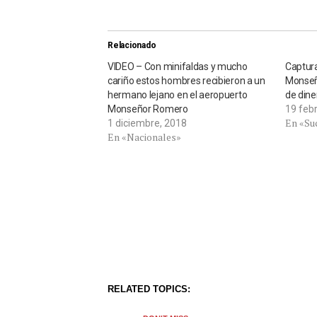
Relacionado
VIDEO – Con minifaldas y mucho
Captur
cariño estos hombres recibieron a un
Monseñ
hermano lejano en el aeropuerto
de dine
Monseñor Romero
19 feb
En «Su
1 diciembre, 2018
En «Nacionales»
RELATED TOPICS: