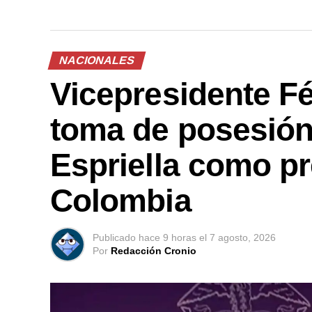
NACIONALES
Vicepresidente Fél
toma de posesión
Espriella como pr
Colombia
Publicado
hace 9 horas
el
7 agosto, 2026
Por
Redacción Cronio