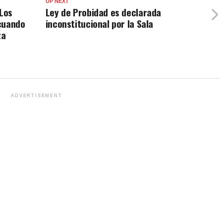
UP NEXT
“Los
Ley de Probidad es declarada
cuando
inconstitucional por la Sala
za
ADVERTISEMENT