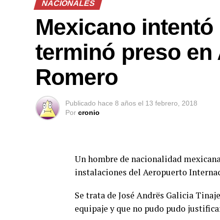
NACIONALES
Mexicano intentó 
terminó preso en
Romero
Publicado
hace 8 años
el
13 febrero, 2018
Por
cronio
Un hombre de nacionalidad mexicana 
instalaciones del Aeropuerto Intern
Se trata de José Andrës Galicia Tinaj
equipaje y que no pudo pudo justifica