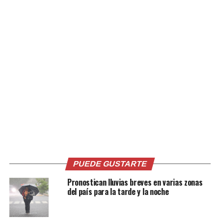
Relacionado
Joven en estado de
VIDEO | Rayo aniquila a 13
embarazo pierde la vida tras
terneros y todo queda
caerle un rayo (FOTOS)
grabado en imágenes
28 septiembre, 2021
22 mayo, 2020
En «Internacionales»
En «Internacionales»
PUEDE GUSTARTE
FOTOS: El impresionante
Pronostican lluvias breves en varias zonas
rescate de un toro que cayó
del país para la tarde y la noche
en una fosa en carretera a
Santa Ana
28 octubre, 2019