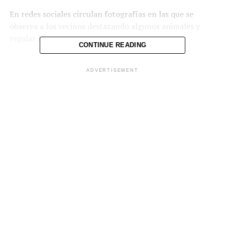
En redes sociales circulan fotografías en las que se
observa a los vecinos destazando algunos animales y
regalar la carne.
CONTINUE READING
ADVERTISEMENT
Comparte esto:
Facebook
X
Me gusta esto: