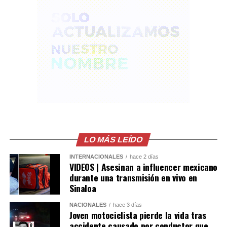
La corporación policial afirmó que el imputado será
procesado por este nuevo caso.
«Regresará a prisión y enfrentará la justicia por este
nuevo delito. Si te aprovechas de las personas,
enfrentarás las consecuencias. Pensálo bien», advirtió la
Policía Nacional Civil.
Comparte esto:
Facebook
X
LO MÁS LEÍDO
INTERNACIONALES
hace 2 días
Me gusta esto:
VIDEOS | Asesinan a influencer mexicano
durante una transmisión en vivo en
Sinaloa
NACIONALES
hace 3 días
Joven motociclista pierde la vida tras
accidente causado por conductor que