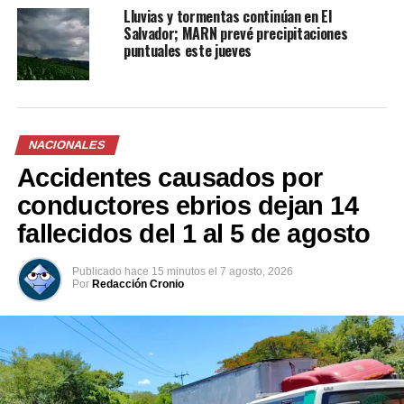
En «Sucesos»
Lluvias y tormentas continúan en El
Salvador; MARN prevé precipitaciones
puntuales este jueves
RELATED TOPICS:
IMPACTO
LLUVIAS
PRINCIPAL1
RAYO
SEMOVIENTES
SONSONATE
UP NEXT
Vehículo volcado en carretera al Puerto de La Libertad
NACIONALES
DON'T MISS
Accidentes causados por
Accidente de tránsito deja a una persona atrapada
entre los hierros de un vehículo
conductores ebrios dejan 14
fallecidos del 1 al 5 de agosto
Publicado
hace 15 minutos
el
7 agosto, 2026
Por
Redacción Cronio