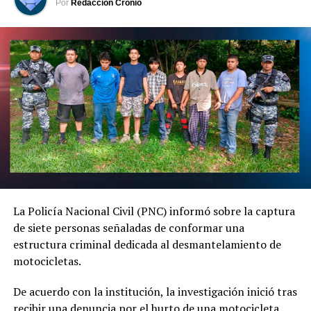
El funcionario agregó que las principales causas de los
Por
Redacción Cronio
siniestros viales continúan siendo la distracción al
conducir, la invasión de carril y el irrespeto a las señales
de tránsito.
Comparte esto:
Facebook
X
Me gusta esto:
La Policía Nacional Civil (PNC) informó sobre la captura
de siete personas señaladas de conformar una
estructura criminal dedicada al desmantelamiento de
motocicletas.
De acuerdo con la institución, la investigación inició tras
recibir una denuncia por el hurto de una motocicleta