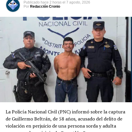
Publicado
hace 2 horas
el
7 agosto, 2026
Por
Redacción Cronio
La Policía Nacional Civil (PNC) informó sobre la captura
Según el reporte policial, todos son mecánicos de un
de Guillermo Beltrán, de 58 años, acusado del delito de
taller ubicado en el kilómetro 72 de la carretera que
violación en perjuicio de una persona sorda y adulta