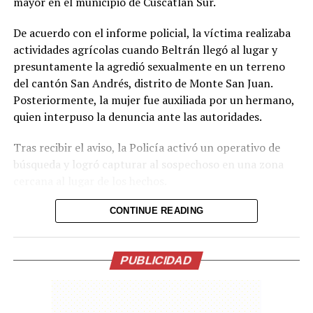
conduce de Santa Ana hacia Metapán, donde
mayor en el municipio de Cuscatlán Sur.
presuntamente se encontraban instalando partes de la
De acuerdo con el informe policial, la víctima realizaba
motocicleta hurtada.
actividades agrícolas cuando Beltrán llegó al lugar y
La PNC indicó que los capturados serán remitidos por
presuntamente la agredió sexualmente en un terreno
los delitos de receptación, desarme de vehículos
del cantón San Andrés, distrito de Monte San Juan.
automotores y agrupaciones ilícitas.
Posteriormente, la mujer fue auxiliada por un hermano,
quien interpuso la denuncia ante las autoridades.
Comparte esto:
Tras recibir el aviso, la Policía activó un operativo de
búsqueda y logró capturar al sospechoso en una zona
Facebook
X
cercana al lugar de los hechos.
Me gusta esto:
CONTINUE READING
Durante las investigaciones, la PNC estableció que
Beltrán cuenta con antecedentes por otros delitos.
Según la institución, hace un mes ingresó a una tienda y
PUBLICIDAD
hurtó una cámara de seguridad y $60 en efectivo; sin
embargo, un juez ordenó su libertad.