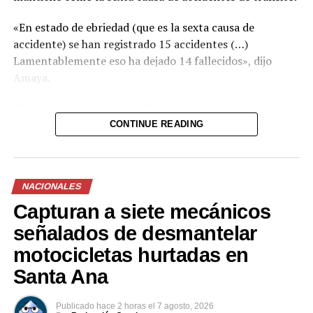
«En estado de ebriedad (que es la sexta causa de
accidente) se han registrado 15 accidentes (…)
Lamentablemente eso ha dejado 14 fallecidos», dijo
Amaya.
El director de Protección Civil detalló que, en ese mismo
período, se contabilizaron 259 accidentes de tránsito,
CONTINUE READING
cifra que representa una disminución respecto a los 315
registrados en las mismas fechas del año anterior.
NACIONALES
Asimismo, indicó que 73 accidentes involucraron
motocicletas durante el periodo señalado.
Capturan a siete mecánicos
señalados de desmantelar
Amaya explicó que las pérdidas humanas por accidentes
motocicletas hurtadas en
ocasionados por conductores en estado de ebriedad han
disminuido un 22 % en comparación con el mismo
Santa Ana
periodo vacacional de 2025.
Publicado
hace 2 horas
el
7 agosto, 2026