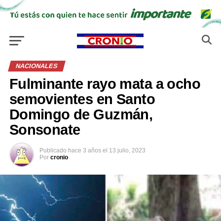
NACIONALES
Fulminante rayo mata a ocho
semovientes en Santo
Domingo de Guzmán,
Sonsonate
Publicado
hace 3 años
el
13 julio, 2023
Por
cronio