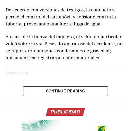
De acuerdo con versiones de testigos, la conductora
perdió el control del automóvil y colisionó contra la
tubería, provocando una fuerte fuga de agua.
A causa de la fuerza del impacto, el vehículo particular
volcó sobre la vía. Pese a lo aparatoso del accidente, no
se reportaron personas con lesiones de gravedad;
únicamente se registraron daños materiales.
Comparte esto:
Facebook
X
CONTINUE READING
La ceremonia, incluyó una oración y reflexión que
acompañaron el inicio de esta nueva etapa de gobierno.
Me gusta esto:
En su intervención, el Presidente de la Espriella, hizo
PUBLICIDAD
importantes anuncios en materia económica, salud,
lucha contra la corrupción, el servicio público y la
seguridad.