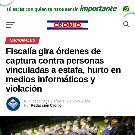
NACIONALES
Fiscalía gira órdenes de
captura contra personas
vinculadas a estafa, hurto en
medios informáticos y
violación
Publicado
hace 2 años
el
28 junio, 2024
Por
Redacción Cronio