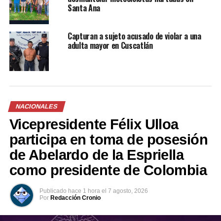
Santa Ana
Comparte esto:
Capturan a sujeto acusado de violar a una
adulta mayor en Cuscatlán
Facebook
X
NACIONALES
Me gusta esto:
Vicepresidente Félix Ulloa
participa en toma de posesión
de Abelardo de la Espriella
como presidente de Colombia
Relacionado
Publicado
hace 1 hora
el
7 agosto, 2026
Por
Redacción Cronio