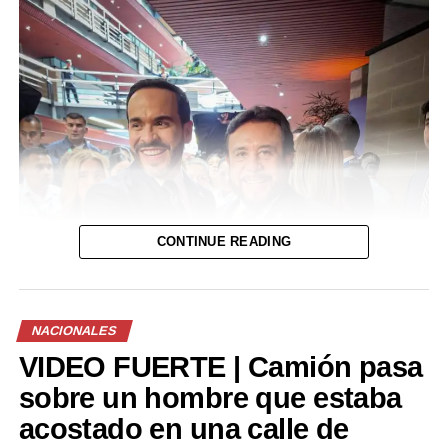
RELATED TOPICS:
ESTAFA
FGR
HURTO EN MEDIOS INFORMÁTICOS
PNC
VIOLACION
UP NEXT
PNC reporta un nuevo días sin homicidios
DON'T MISS
Conozca las condiciones del clima para este viernes
CONTINUE READING
NACIONALES
VIDEO FUERTE | Camión pasa
sobre un hombre que estaba
acostado en una calle de