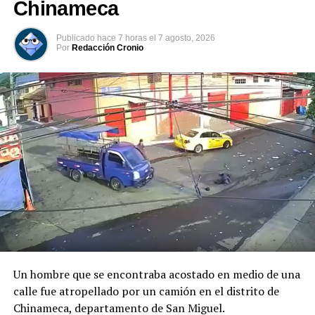
Chinameca
Publicado
hace 7 horas
el
7 agosto, 2026
Por
Redacción Cronio
Previo al acto protocolario, el Vicemandatario
salvadoreño, dialogó con el Presidente Abelardo de la
Espriella, a quien envió un afectuoso saludo de parte del
Presidente Bukele y expresó sus mejores deseos al
asumir esta nueva responsabilidad al frente de la nación
colombiana.
Un hombre que se encontraba acostado en medio de una
calle fue atropellado por un camión en el distrito de
Chinameca, departamento de San Miguel.