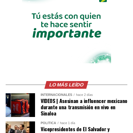
La participación del Vicepresidente Ulloa en este
histórico acto reafirma los lazos de amistad y
cooperación entre El Salvador y Colombia, así como la
voluntad de continuar fortaleciendo una agenda
bilateral orientada al desarrollo y bienestar de ambos
pueblos.
Comparte esto:
Facebook
X
LO MÁS LEÍDO
Me gusta esto:
INTERNACIONALES
hace 2 días
VIDEOS | Asesinan a influencer mexicano
durante una transmisión en vivo en
Sinaloa
POLÍTICA
hace 1 día
Vicepresidentes de El Salvador y