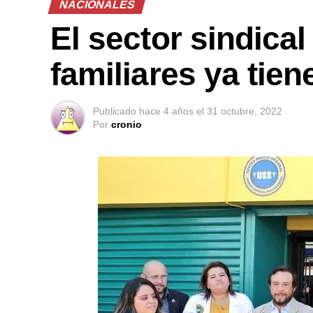
NACIONALES
El sector sindica
familiares ya tien
Publicado
hace 4 años
el
31 octubre, 2022
Por
cronio