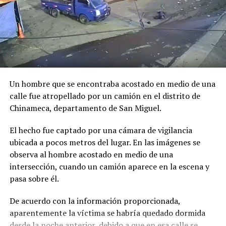
La familia del joven y las autoridades continúan con los
asumir esta nueva responsabilidad al frente de la nación
trámites legales y forenses. Se espera que en las
colombiana.
próximas horas o días se conozcan más detalles sobre la
identidad y las causas del deceso.
Un hombre que se encontraba acostado en medio de una
calle fue atropellado por un camión en el distrito de
Chinameca, departamento de San Miguel.
El hecho fue captado por una cámara de vigilancia
ubicada a pocos metros del lugar. En las imágenes se
observa al hombre acostado en medio de una
intersección, cuando un camión aparece en la escena y
pasa sobre él.
De acuerdo con la información proporcionada,
aparentemente la víctima se habría quedado dormida
desde la noche anterior, debido a que en esa calle se