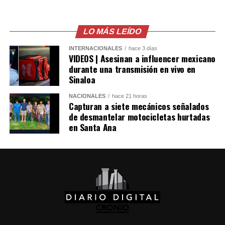
Facebook
X
LO MÁS LEÍDO
Me gusta esto:
INTERNACIONALES
hace 3 días
VIDEOS | Asesinan a influencer mexicano
durante una transmisión en vivo en
Sinaloa
NACIONALES
hace 21 horas
Capturan a siete mecánicos señalados
de desmantelar motocicletas hurtadas
en Santa Ana