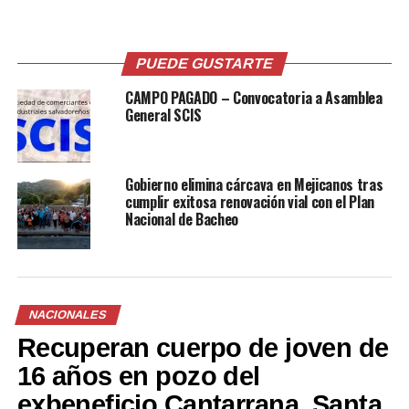
Hombre intenta abusar de
Policía libera a mujer privada
una mujer con retraso
de libertad y captura a su
PUEDE GUSTARTE
mental “para quitarse las
victimario
CAMPO PAGADO – Convocatoria a Asamblea
ganas” en San Ignacio,
16 octubre, 2018
En «Nacionales»
General SCIS
Chalatenango
11 julio, 2018
En «Judicial»
Gobierno elimina cárcava en Mejicanos tras
cumplir exitosa renovación vial con el Plan
Nacional de Bacheo
Condenan a pandilleros
acusados de seis homicidios
en Tonacatepeque
NACIONALES
28 febrero, 2018
Recuperan cuerpo de joven de
En «Judicial»
16 años en pozo del
exbeneficio Cantarrana, Santa
RELATED TOPICS:
PRINCIPAL1