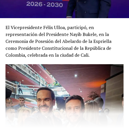
Hasta el momento no se ha divulgado la identidad del
adolescente ni se han precisado las circunstancias
exactas del fallecimiento. El caso queda en manos de la
El Vicepresidente Félix Ulloa, participó, en
Fiscalía y de las instancias investigativas, que deberán
representación del Presidente Nayib Bukele, en la
determinar si se trató de un accidente, un hecho
Ceremonia de Posesión del Abelardo de la Espriella
fortuito o si existen otros elementos por esclarecer.
como Presidente Constitucional de la República de
Colombia, celebrada en la ciudad de Cali.