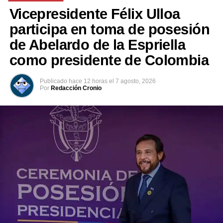
Vicepresidente Félix Ulloa
participa en toma de posesión
de Abelardo de la Espriella
como presidente de Colombia
Publicado
hace 12 horas
el
7 agosto, 2026
Por
Redacción Cronio
Según la información oficial difundida por la institución
militar, el joven permanecía desaparecido desde el día
anterior. Una vez localizado y recuperado, el cuerpo fue
entregado a las autoridades correspondientes para los
procedimientos de rigor.