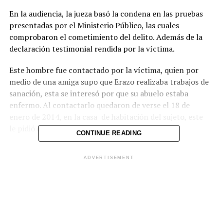
En la audiencia, la jueza basó la condena en las pruebas
presentadas por el Ministerio Público, las cuales
comprobaron el cometimiento del delito. Además de la
declaración testimonial rendida por la víctima.
Este hombre fue contactado por la víctima, quien por
medio de una amiga supo que Erazo realizaba trabajos de
sanación, esta se interesó por que su abuelo estaba
enfermo. Al contactarlo quedaron de verse el 18 de
enero de 2014, en la casa de habitación del sujeto, este
le pidió que llevara huevos, ruda y otras cosas.
CONTINUE READING
Cuando llego al referido lugar, le dijo que pasara y que le
ADVERTISEMENT
iba realizar una deliberación, fue así que le amarró la
boca y le dijo que no gritara, de lo contrario se iba
terminar a su abuelo y a su madre, posteriormente
procedió a violarla.