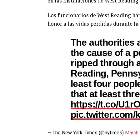
en las instalaciones de West Reading”
Los funcionarios de West Reading han 
honor a las vidas perdidas durante la
The authorities 
the cause of a p
ripped through a
Reading, Pennsyl
least four peopl
that at least th
https://t.co/U1
pic.twitter.co
— The New York Times (@nytimes)
March 