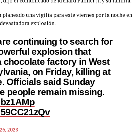
, dijo el comunicado de Richard Palmer Jr. y su familia.
planeado una vigilia para este viernes por la noche en
 devastadora explosión.
are continuing to search for
owerful explosion that
 chocolate factory in West
vania, on Friday, killing at
e. Officials said Sunday
ree people remain missing.
rObz1AMp
m/k59CC21zQv
26, 2023