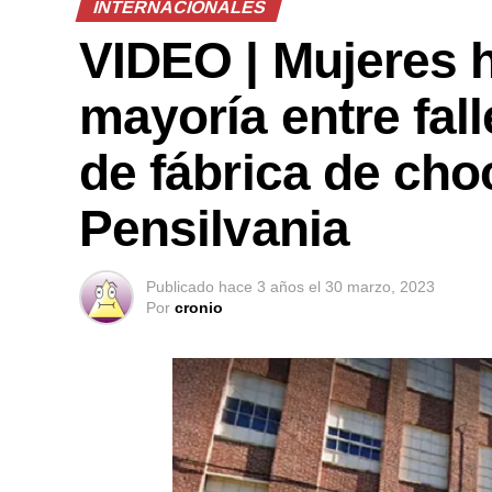
INTERNACIONALES
VIDEO | Mujeres 
mayoría entre fal
de fábrica de cho
Pensilvania
Publicado
hace 3 años
el
30 marzo, 2023
Por
cronio