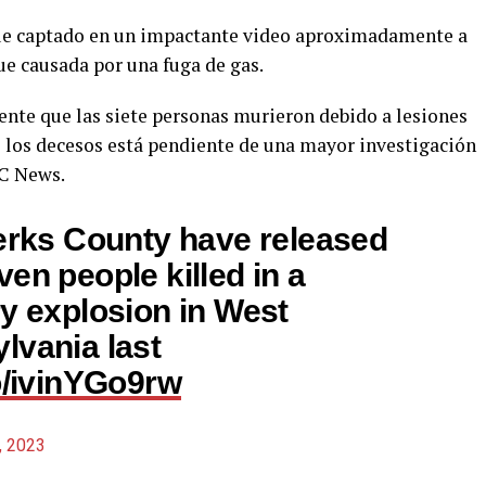
ue captado en un impactante video aproximadamente a
 fue causada por una fuga de gas.
nte que las siete personas murieron debido a lesiones
de los decesos está pendiente de una mayor investigación
BC News.
Berks County have released
en people killed in a
ry explosion in West
lvania last
co/ivinYGo9rw
, 2023