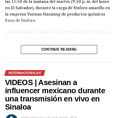
las 11:50 de la mañana del martes (9:50 p. m. del lunes
en El Salvador), durante la carga de fósforo amarillo en
la empresa Yunnan Haoming de productos químicos
finos de fósforo.
Las autoridades indicaron que el fuego fue extinguido a
las 11:07 de la noche del martes (9:07 a. m. en El
Salvador) y que el incidente no dejó víctimas.
CONTINUE READING
El fósforo amarillo en combustión generó una nube de
humo que degradó temporalmente la calidad del aire en
la zona. Según las autoridades, la exposición a este tipo
INTERNACIONALES
de humo puede provocar irritación en los ojos, la nariz y
VIDEOS | Asesinan a
las vías respiratorias.
influencer mexicano durante
Tras el incendio, la empresa suspendió sus operaciones
una transmisión en vivo en
y su producción. Asimismo, las autoridades informaron
que continuarán con las labores de supervisión y
Sinaloa
evaluación ambiental, mientras que las causas del