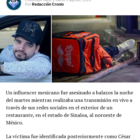
siniestro permanecen bajo investigación.
Publicado
hace 1 día
el
5 agosto, 2026
Por
Redacción Cronio
Comparte esto:
Facebook
X
Me gusta esto:
Un influencer mexicano fue asesinado a balazos la noche
del martes mientras realizaba una transmisión en vivo a
través de sus redes sociales en el exterior de un
restaurante, en el estado de Sinaloa, al noroeste de
México.
La víctima fue identificada posteriormente como César