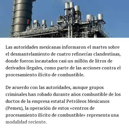
RELATED TOPICS:
CONFLICTO
LÓPEZ OBRADOR
MÉXICO
NEUTRALIDAD
PRESIDENTE
PRINCIPAL1
RUSIA
UCRANIA
UP NEXT
VIDEO + 18 AÑOS: Cámara de vigilancia captó la
ejecución de un hombre en Tamaulipas
DON'T MISS
Las autoridades mexicanas informaron el martes sobre
Familiares de mineros atrapados en Coahuila denuncian
el desmantelamiento de cuatro refinerías clandestinas,
amenazas
donde fueron incautados casi un millón de litros de
derivados ilegales, como parte de las acciones contra el
procesamiento ilícito de combustible.
De acuerdo con las autoridades, aunque grupos
criminales han robado durante años combustible de los
ductos de la empresa estatal Petróleos Mexicanos
(Pemex), la operación de estos «centros de
procesamiento ilícito de combustible» representa una
modalidad reciente.