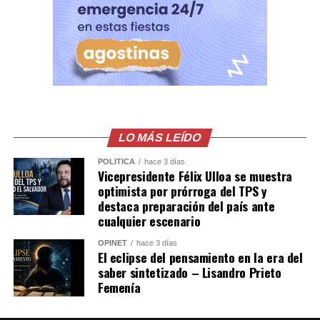
una transmision en vivo
del Influencer César
Gastélum en Culiacán,
ya habian visto a los
Sicarios en moto, LEE
MÁS AQUÍ
LO MÁS LEÍDO
https://t.co/PUSHvHC3I7
pic.twitter.com/7xlTBAQ77c
POLÍTICA
hace 3 días
Vicepresidente Félix Ulloa se muestra
optimista por prórroga del TPS y
destaca preparación del país ante
— Blog del Narco
cualquier escenario
México
OPINET
hace 3 días
El eclipse del pensamiento en la era del
(@blogdelnarcomx)
saber sintetizado – Lisandro Prieto
August 5, 2026
Femenía