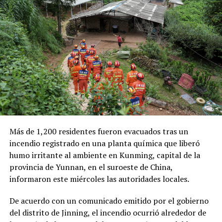
Las autoridades también señalaron que el robo de
combustible provocó pérdidas cercanas a los 530
millones de dólares para Pemex al cierre del segundo
trimestre, cifra que representa un incremento del 20 %
en comparación con el mismo período de 2025.
Como antecedente, recordaron que una toma
clandestina en un ducto de Pemex provocó una
explosión en 2019, en el estado de Hidalgo, dejando un
saldo de 137 personas fallecidas.
Más de 1,200 residentes fueron evacuados tras un
Comparte esto:
incendio registrado en una planta química que liberó
humo irritante al ambiente en Kunming, capital de la
Facebook
X
provincia de Yunnan, en el suroeste de China,
informaron este miércoles las autoridades locales.
Me gusta esto:
De acuerdo con un comunicado emitido por el gobierno
del distrito de Jinning, el incendio ocurrió alrededor de