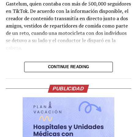
Gastelum, quien contaba con más de 500,000 seguidores
en TikTok. De acuerdo con la información disponible, el
creador de contenido transmitía en directo junto a dos
amigos, vestidos de repartidores de comida como parte
de un reto, cuando una motocicleta con dos individuos
se detuvo a su lado y el conductor le disparó en la
cabeza.
Tras el ataque, la transmisión se interrumpió de
CONTINUE READING
inmediato. Posteriormente, el video fue retirado de la
plataforma, aunque portales de noticias conservaron
parte de la grabación y han difundido imágenes del
PUBLICIDAD
hecho.
Lo presentían,
momentos antes de la
ejecución en medio de