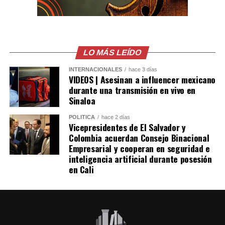
detectar las operaciones ilegales.
Las autoridades también señalaron que el robo de
combustible provocó pérdidas cercanas a los 530
millones de dólares para Pemex al cierre del segundo
LO MÁS LEÍDO
trimestre, cifra que representa un incremento del 20 %
INTERNACIONALES
hace 3 días
en comparación con el mismo período de 2025.
VIDEOS | Asesinan a influencer mexicano
durante una transmisión en vivo en
Como antecedente, recordaron que una toma
Sinaloa
clandestina en un ducto de Pemex provocó una
POLÍTICA
hace 2 días
explosión en 2019, en el estado de Hidalgo, dejando un
Vicepresidentes de El Salvador y
saldo de 137 personas fallecidas.
Colombia acuerdan Consejo Binacional
Empresarial y cooperan en seguridad e
inteligencia artificial durante posesión
Comparte esto:
en Cali
Facebook
X
Me gusta esto: