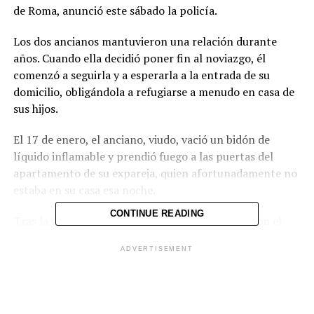
de Roma, anunció este sábado la policía.
Los dos ancianos mantuvieron una relación durante
años. Cuando ella decidió poner fin al noviazgo, él
comenzó a seguirla y a esperarla a la entrada de su
domicilio, obligándola a refugiarse a menudo en casa de
sus hijos.
El 17 de enero, el anciano, viudo, vació un bidón de
líquido inflamable y prendió fuego a las puertas del
apartamento de su expareja, quien afortunadamente no
estaba en su casa esa noche.
CONTINUE READING
Tras la investigación, los carabineros transfirieron el
caso a la fiscalía y confiscaron por precaución los dos
ADVERTISEMENT
fusiles y las municiones de las que disponía el anciano.