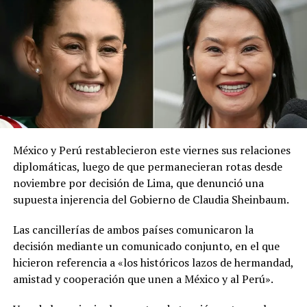
precauciones necesarias», publicó la institución en la
red social X.
El ministerio agregó que, pese a la presencia del polvo
del Sahara, se esperan lluvias durante los próximos días,
por lo que pidió a la población mantenerse atenta a la
información oficial sobre las condiciones
meteorológicas.
México y Perú restablecieron este viernes sus relaciones
Las autoridades reiteraron el llamado a consultar los
diplomáticas, luego de que permanecieran rotas desde
canales oficiales del MARN y adoptar las medidas de
noviembre por decisión de Lima, que denunció una
prevención necesarias para reducir los efectos de este
supuesta injerencia del Gobierno de Claudia Sheinbaum.
fenómeno atmosférico, especialmente entre las
personas con mayor riesgo de complicaciones de salud.
Las cancillerías de ambos países comunicaron la
decisión mediante un comunicado conjunto, en el que
Comparte esto:
hicieron referencia a «los históricos lazos de hermandad,
amistad y cooperación que unen a México y al Perú».
Facebook
X