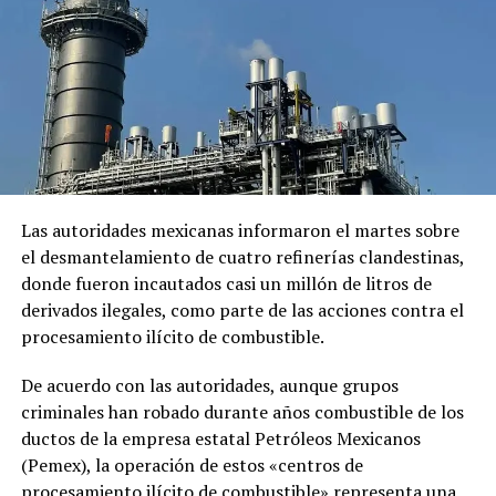
sentencia que el Gobierno mexicano considera ilegal.
El comunicado emitido por las cancillerías no ofreció
mayores detalles sobre el acuerdo para restablecer las
relaciones diplomáticas.
Sheinbaum también indicó que Chávez viajó a México en
un avión militar y calificó la entrega del salvoconducto
como «una acción de buena voluntad» de la presidenta
Las autoridades mexicanas informaron el martes sobre
Keiko Fujimori.
el desmantelamiento de cuatro refinerías clandestinas,
donde fueron incautados casi un millón de litros de
derivados ilegales, como parte de las acciones contra el
Comparte esto:
procesamiento ilícito de combustible.
Facebook
X
De acuerdo con las autoridades, aunque grupos
criminales han robado durante años combustible de los
Me gusta esto:
ductos de la empresa estatal Petróleos Mexicanos
(Pemex), la operación de estos «centros de
procesamiento ilícito de combustible» representa una