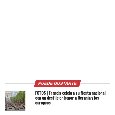
Facebook
X
Me gusta esto:
Relacionado
PUEDE GUSTARTE
FOTOS | Francia celebra su fiesta nacional
con un desfile en honor a Ucrania y los
europeos
VIDEO: Aavión de pasajeros
Rusia anuncia que
golpea con su ala la cola de
intercambió con Ucrania 270
un A321 en el aeropuerto de
soldados y 120 civiles