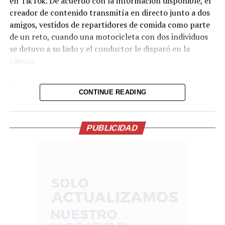
en TikTok. De acuerdo con la información disponible, el
creador de contenido transmitía en directo junto a dos
amigos, vestidos de repartidores de comida como parte
de un reto, cuando una motocicleta con dos individuos
se detuvo a su lado y el conductor le disparó en la
cabeza.
Tras el ataque, la transmisión se interrumpió de
CONTINUE READING
inmediato. Posteriormente, el video fue retirado de la
plataforma, aunque portales de noticias conservaron
parte de la grabación y han difundido imágenes del
PUBLICIDAD
hecho.
Lo presentían,
momentos antes de la
ejecución en medio de
una transmision en vivo