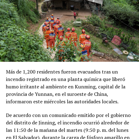
combustible provocó pérdidas cercanas a los 530
millones de dólares para Pemex al cierre del segundo
trimestre, cifra que representa un incremento del 20 %
en comparación con el mismo período de 2025.
Como antecedente, recordaron que una toma
clandestina en un ducto de Pemex provocó una
explosión en 2019, en el estado de Hidalgo, dejando un
saldo de 137 personas fallecidas.
Más de 1,200 residentes fueron evacuados tras un
Comparte esto:
incendio registrado en una planta química que liberó
humo irritante al ambiente en Kunming, capital de la
Facebook
X
provincia de Yunnan, en el suroeste de China,
informaron este miércoles las autoridades locales.
Me gusta esto:
De acuerdo con un comunicado emitido por el gobierno
del distrito de Jinning, el incendio ocurrió alrededor de
las 11:50 de la mañana del martes (9:50 p. m. del lunes
en El Salvador), durante la carga de fósforo amarillo en