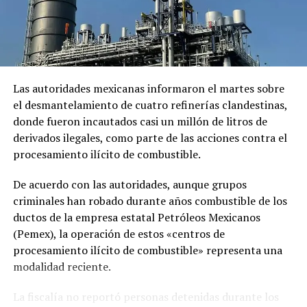
DON'T MISS
El Etna entra en erupción y lanza columna de ceniza de
más de 6 kilómetros en Sicilia
Las autoridades mexicanas informaron el martes sobre
el desmantelamiento de cuatro refinerías clandestinas,
donde fueron incautados casi un millón de litros de
derivados ilegales, como parte de las acciones contra el
procesamiento ilícito de combustible.
De acuerdo con las autoridades, aunque grupos
criminales han robado durante años combustible de los
ductos de la empresa estatal Petróleos Mexicanos
(Pemex), la operación de estos «centros de
procesamiento ilícito de combustible» representa una
modalidad reciente.
La fiscalía no reportó personas detenidas durante los