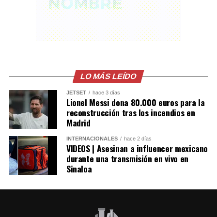
del Influencer César
Gastélum en Culiacán,
ya habian visto a los
Sicarios en moto, LEE
MÁS AQUÍ
LO MÁS LEÍDO
https://t.co/PUSHvHC3I7
pic.twitter.com/7xlTBAQ77c
JETSET
hace 3 días
Lionel Messi dona 80.000 euros para la
reconstrucción tras los incendios en
Madrid
— Blog del Narco
INTERNACIONALES
hace 2 días
México
VIDEOS | Asesinan a influencer mexicano
(@blogdelnarcomx)
durante una transmisión en vivo en
Sinaloa
August 5, 2026
Los primeros reportes de la policía local indicaban que
la víctima era un repartidor de comida. Sin embargo,