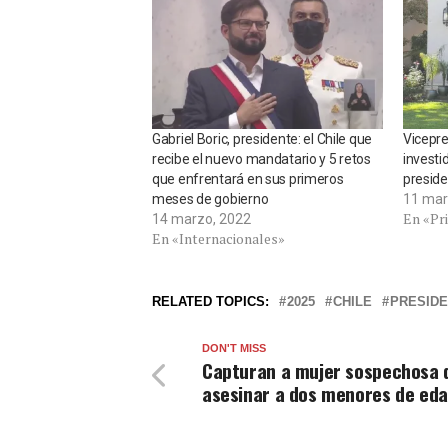
Gabriel Boric, presidente: el Chile que
Vicepre
recibe el nuevo mandatario y 5 retos
investi
que enfrentará en sus primeros
preside
meses de gobierno
11 mar
En «Pr
14 marzo, 2022
En «Internacionales»
RELATED TOPICS:
2025
CHILE
PRESIDE
DON'T MISS
Capturan a mujer sospechosa 
asesinar a dos menores de ed