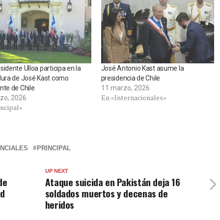
sidente Ulloa participa en la
José Antonio Kast asume la
dura de José Kast como
presidencia de Chile
nte de Chile
11 marzo, 2026
En «Internacionales»
zo, 2026
incipal»
NCIALES
PRINCIPAL
UP NEXT
de
Ataque suicida en Pakistán deja 16
ad
soldados muertos y decenas de
heridos