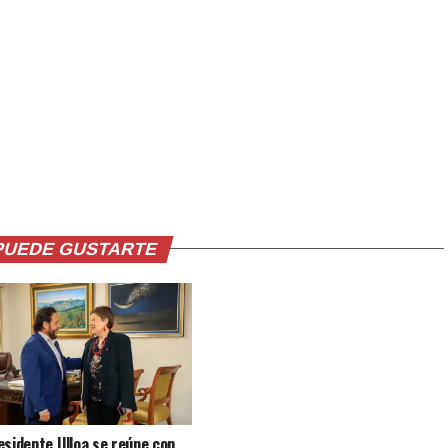
PUEDE GUSTARTE
esidente Ulloa se reúne con