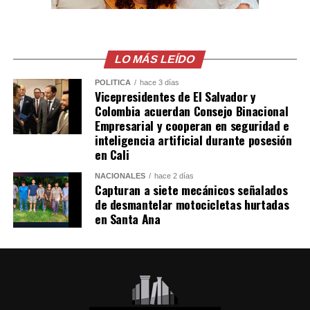
El comunicado emitido por las cancillerías no ofreció
mayores detalles sobre el acuerdo para restablecer las
relaciones diplomáticas.
LO MÁS LEÍDO
POLÍTICA
hace 3 días
Sheinbaum también indicó que Chávez viajó a México en
Vicepresidentes de El Salvador y
un avión militar y calificó la entrega del salvoconducto
Colombia acuerdan Consejo Binacional
como «una acción de buena voluntad» de la presidenta
Empresarial y cooperan en seguridad e
inteligencia artificial durante posesión
Keiko Fujimori.
en Cali
Comparte esto:
NACIONALES
hace 2 días
Capturan a siete mecánicos señalados
de desmantelar motocicletas hurtadas
Facebook
X
en Santa Ana
Me gusta esto: