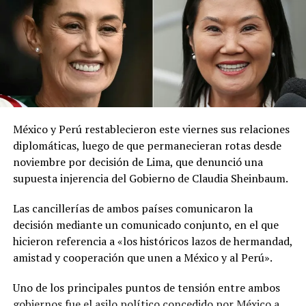
red social X.
El ministerio agregó que, pese a la presencia del polvo
del Sahara, se esperan lluvias durante los próximos días,
por lo que pidió a la población mantenerse atenta a la
información oficial sobre las condiciones
meteorológicas.
México y Perú restablecieron este viernes sus relaciones
Las autoridades reiteraron el llamado a consultar los
diplomáticas, luego de que permanecieran rotas desde
canales oficiales del MARN y adoptar las medidas de
noviembre por decisión de Lima, que denunció una
prevención necesarias para reducir los efectos de este
supuesta injerencia del Gobierno de Claudia Sheinbaum.
fenómeno atmosférico, especialmente entre las
personas con mayor riesgo de complicaciones de salud.
Las cancillerías de ambos países comunicaron la
decisión mediante un comunicado conjunto, en el que
Comparte esto:
hicieron referencia a «los históricos lazos de hermandad,
amistad y cooperación que unen a México y al Perú».
Facebook
X
Uno de los principales puntos de tensión entre ambos
gobiernos fue el asilo político concedido por México a