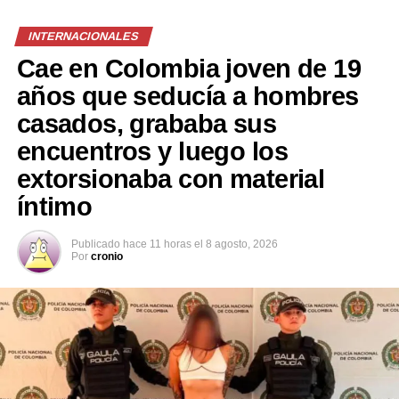
INTERNACIONALES
Comparte esto:
Cae en Colombia joven de 19
años que seducía a hombres
Facebook
X
casados, grababa sus
encuentros y luego los
extorsionaba con material
Me gusta esto:
íntimo
Publicado
hace 11 horas
el
8 agosto, 2026
Por
cronio
Relacionado