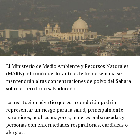
extramatrimoniales y el uso de material íntimo como
herramienta de chantaje.
#OPINE
. El Gaula de la
Policía capturó en
Ibagué a una joven de
19 años señalada de
El Ministerio de Medio Ambiente y Recursos Naturales
extorsionar al hombre
(MARN) informó que durante este fin de semana se
con quien sostuvo una
mantendrán altas concentraciones de polvo del Sahara
sobre el territorio salvadoreño.
relación
extramatrimonial, a
La institución advirtió que esta condición podría
representar un riesgo para la salud, principalmente
quien amenazaba con
para niños, adultos mayores, mujeres embarazadas y
exponer material íntimo
personas con enfermedades respiratorias, cardíacas o
y contarle a su esposa
alergias.