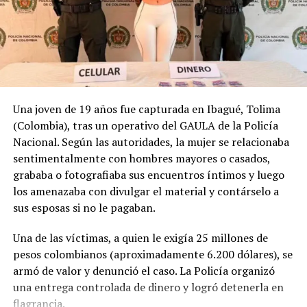
La Defensa Civil de Gaza
Al menos 12 muertos en
reporta seis muertos en
ataques israelíes en Gaza,
ataques israelíes
reporta la Defensa Civil
14 marzo, 2026
15 febrero, 2026
En «Internacionales»
En «Internacionales»
Una joven de 19 años fue capturada en Ibagué, Tolima
(Colombia), tras un operativo del GAULA de la Policía
Nacional. Según las autoridades, la mujer se relacionaba
sentimentalmente con hombres mayores o casados,
grababa o fotografiaba sus encuentros íntimos y luego
VIDEO: Televisora Al Aqsa TV
los amenazaba con divulgar el material y contárselo a
fue destruida por ataques en
sus esposas si no le pagaban.
la Franja de Gaza
13 noviembre, 2018
En «Internacionales»
Una de las víctimas, a quien le exigía 25 millones de
pesos colombianos (aproximadamente 6.200 dólares), se
armó de valor y denunció el caso. La Policía organizó
RELATED TOPICS:
36 MUERTOS
ATAQUES ISRAELÍES
una entrega controlada de dinero y logró detenerla en
AYUDA HUMANITARIA
GAZA
flagrancia.