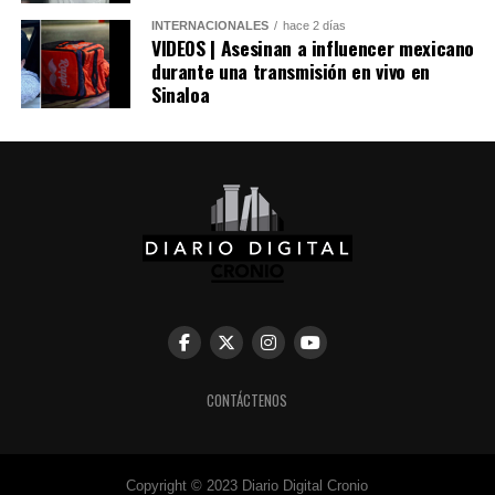
Facebook
X
INTERNACIONALES
hace 2 días
VIDEOS | Asesinan a influencer mexicano
durante una transmisión en vivo en
Sinaloa
Me gusta esto:
CONTÁCTENOS
Copyright © 2023 Diario Digital Cronio