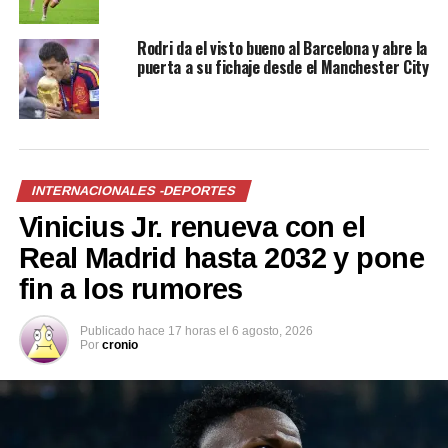
(90+6′), estableciendo el definitivo 5-1.
Rodri da el visto bueno al Barcelona y abre la
puerta a su fichaje desde el Manchester City
Comparte esto:
Facebook
X
INTERNACIONALES -DEPORTES
Vinicius Jr. renueva con el
Me gusta esto:
Real Madrid hasta 2032 y pone
fin a los rumores
Publicado
hace 17 horas
el
6 agosto, 2026
Por
cronio
Relacionado