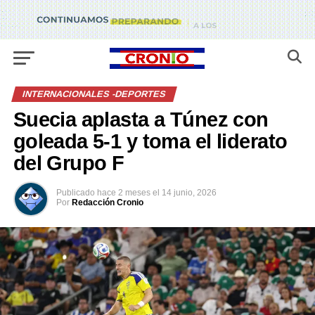
INTERNACIONALES -DEPORTES
Suecia aplasta a Túnez con
goleada 5-1 y toma el liderato
del Grupo F
Publicado
hace 2 meses
el
14 junio, 2026
Por
Redacción Cronio