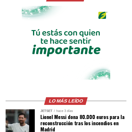
que ya militan en el Camp Nou.
Aunque el jugador ha abierto la puerta, la operación aún
no está cerrada. El Barcelona debe alcanzar un acuerdo
económico con el Manchester City, que pide una cifra
cercana a los 60-70 millones de euros. Las negociaciones
con el Real Madrid se habían estancado precisamente
por diferencias en el montante del traspaso, lo que
permitió al club catalán entrar con fuerza en la puja.
De concretarse, Rodri se convertiría en uno de los
refuerzos más ambiciosos del mercado de verano para el
equipo de Flick, aportando experiencia, liderazgo y un
perfil de pivote de élite mundial. Mientras tanto, el City
no ha cerrado la puerta a retenerlo, aunque es
LO MÁS LEÍDO
consciente de que el jugador tiene preferencia por
regresar a LaLiga.
JETSET
hace 3 días
Lionel Messi dona 80.000 euros para la
reconstrucción tras los incendios en
Comparte esto:
Madrid