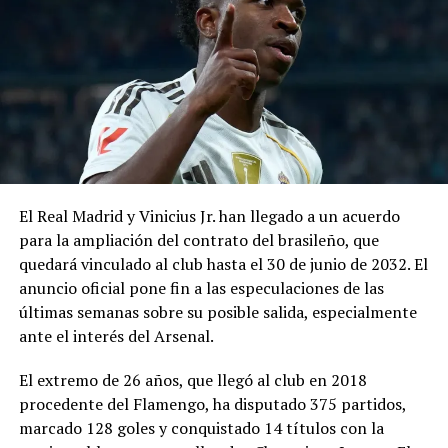
Japón rescata un empate
Aguilar Chicas no va más en
ante Países Bajos en los
el Mundial de Rusia 2018
minutos finales
4 julio, 2018
En «Nacionales -deportes»
14 junio, 2026
En «Internacionales -
deportes»
El Real Madrid y Vinicius Jr. han llegado a un acuerdo
para la ampliación del contrato del brasileño, que
quedará vinculado al club hasta el 30 de junio de 2032. El
anuncio oficial pone fin a las especulaciones de las
últimas semanas sobre su posible salida, especialmente
VIDEO: Toni Kross revive a
Alemania ante Suecia en
ante el interés del Arsenal.
Rusia 2018
23 junio, 2018
El extremo de 26 años, que llegó al club en 2018
En «Internacionales -
procedente del Flamengo, ha disputado 375 partidos,
deportes»
marcado 128 goles y conquistado 14 títulos con la