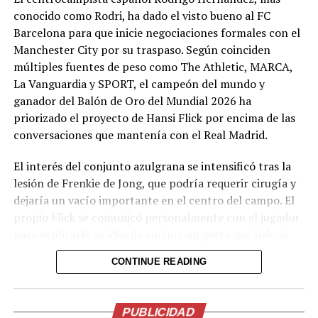
conocido como Rodri, ha dado el visto bueno al FC
pic.twitter.com/ssqChmttZL
Barcelona para que inicie negociaciones formales con el
Manchester City por su traspaso. Según coinciden
— Inter Miami CF
múltiples fuentes de peso como The Athletic, MARCA,
La Vanguardia y SPORT, el campeón del mundo y
(@InterMiamiCF)
ganador del Balón de Oro del Mundial 2026 ha
August 6, 2026
priorizado el proyecto de Hansi Flick por encima de las
conversaciones que mantenía con el Real Madrid.
Comparte esto:
El interés del conjunto azulgrana se intensificó tras la
lesión de Frenkie de Jong, que podría requerir cirugía y
Facebook
X
dejaría un vacío importante en el centro del campo. El
propio Flick se comunicó personalmente con el jugador
para explicarle su idea de equipo, un gesto que habría
Me gusta esto:
pesado en la decisión de Rodri. El mediocampista, que
CONTINUE READING
entra en el último año de contrato con el City, ve con
buenos ojos un regreso a España y la posibilidad de
reunirse con varios compañeros de la selección española
PUBLICIDAD