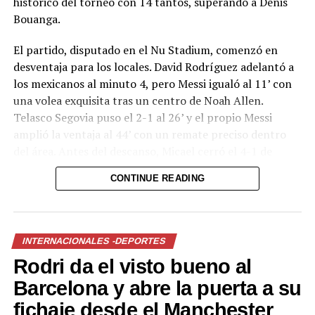
histórico del torneo con 14 tantos, superando a Denis
Bouanga.
El partido, disputado en el Nu Stadium, comenzó en
desventaja para los locales. David Rodríguez adelantó a
los mexicanos al minuto 4, pero Messi igualó al 11’ con
una volea exquisita tras un centro de Noah Allen.
Telasco Segovia puso el 2-1 al 26’ y el propio Messi
amplió la ventaja al 44’ con un remate preciso dentro
del área. Antes del descanso, Micael cerró el 4-1 de
cabeza a pase de Messi desde un córner. Rafa Llorente
CONTINUE READING
descontó para San Luis en el segundo tiempo.
El regreso del astro argentino, de 39 años, llega apenas
semanas después de que Argentina cayera en la final del
INTERNACIONALES -DEPORTES
Mundial ante España. Messi no solo recuperó el gol, sino
Rodri da el visto bueno al
que demostró nuevamente su influencia decisiva en el
juego del Inter Miami, equipo que busca reafirmarse en
Barcelona y abre la puerta a su
la competición binacional.
fichaje desde el Manchester