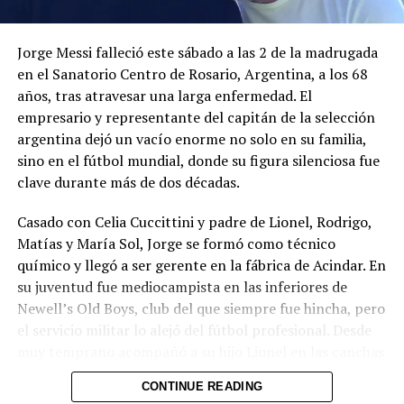
Kylian Mbappé (FRA/PSG)
Jorge Messi falleció este sábado a las 2 de la madrugada
Trent Alexander-Arnold (ENG/Liverpool)
en el Sanatorio Centro de Rosario, Argentina, a los 68
años, tras atravesar una larga enfermedad. El
Donny van de Beek (NED/Ajax Ámsterdam)
empresario y representante del capitán de la selección
argentina dejó un vacío enorme no solo en su familia,
Pierre-Emerick Aubameyang (GAB/Arsenal)
sino en el fútbol mundial, donde su figura silenciosa fue
clave durante más de dos décadas.
Marc-André ter Stegen (GER/FC Barcelona)
Casado con Celia Cuccittini y padre de Lionel, Rodrigo,
Cristiano Ronaldo (POR/Juventus Turín)
Matías y María Sol, Jorge se formó como técnico
Alisson (BRE/Liverpool)
químico y llegó a ser gerente en la fábrica de Acindar. En
su juventud fue mediocampista en las inferiores de
Matthijs de Ligt (NED/Juventus Turín)
Newell’s Old Boys, club del que siempre fue hincha, pero
el servicio militar lo alejó del fútbol profesional. Desde
Karim Benzema (FRA/Real Madrid)
muy temprano acompañó a su hijo Lionel en las canchas
de Malvinas y en el club Grandoli, y fue el primero en
Georginio Wijnaldum (NED/Liverpool)
CONTINUE READING
apostar por su talento.