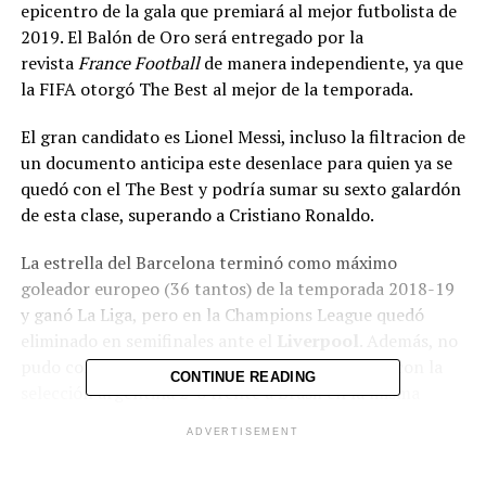
epicentro de la gala que premiará al mejor futbolista de
2019. El
Balón de Oro será entregado por la
revista
France Football
de manera independiente, ya que
la FIFA otorgó The Best al mejor de la temporada.
El gran candidato es Lionel Messi, incluso la filtracion de
un documento anticipa este desenlace para quien ya se
quedó con el The Best y podría sumar su sexto galardón
de esta clase, superando a Cristiano Ronaldo.
La estrella del Barcelona terminó como máximo
goleador europeo (36 tantos) de la temporada 2018-19
y ganó La Liga, pero en la Champions League quedó
eliminado en semifinales ante el
Liverpool
. Además, no
pudo consagrarse en la Copa América tras caer con la
CONTINUE READING
selección argentina 2-0 frente a Brasil en la misma
instancia.
ADVERTISEMENT
Al contrario, su principal rival, Virgil van Dijk, triunfó