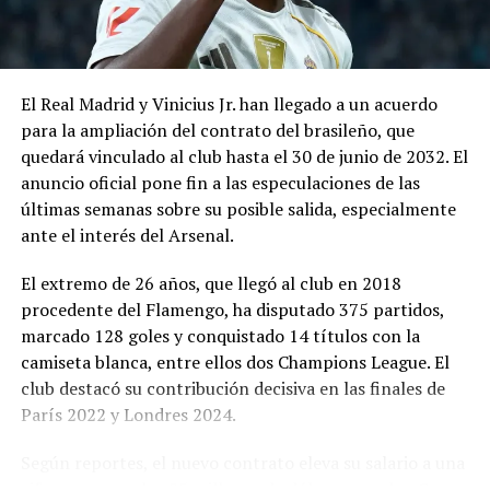
juvenil extranjero de 13 años, le financiara el
Mohamed Salah (EGY/Liverpool)
tratamiento, le ofreciera techo, trabajo a la familia y
Eden Hazard (BEL/Real Madrid)
derechos de imagen. Él mismo se quedó solo con su hijo
en Barcelona cuando el resto de la familia regresó a
El Real Madrid y Vinicius Jr. han llegado a un acuerdo
Marquinhos(BRE/Paris-SG)
Rosario, en uno de los momentos más duros y
para la ampliación del contrato del brasileño, que
determinantes de la historia del jugador.
quedará vinculado al club hasta el 30 de junio de 2032. El
Raheem Sterling (ANG/Manchester City)
anuncio oficial pone fin a las especulaciones de las
“Mi viejo estuvo siempre al lado mío. Vivimos muchas
Joao Félix(POR/Atlético de Madrid)
últimas semanas sobre su posible salida, especialmente
cosas feas… Él me preguntó qué querés hacer, ¿querés
ante el interés del Arsenal.
seguir o nos volvemos? Yo quise seguir y él se quedó
Nominadas al Balón de Oro femenino
conmigo”, recordó Lionel años después. Esa decisión de
El extremo de 26 años, que llegó al club en 2018
padre y consejero sentó las bases de una carrera que
Sam Kerr (AUS/Chicago Red Stars)
procedente del Flamengo, ha disputado 375 partidos,
cambiaría el fútbol. Jorge se convirtió en su
marcado 128 goles y conquistado 14 títulos con la
representante y gestor de negocios, negociando
Ellen White (ENG/Manchester City)
camiseta blanca, entre ellos dos Champions League. El
contratos, patrocinios y decisiones clave sin casi nunca
club destacó su contribución decisiva en las finales de
Nilla Fischer (SWE/Linköpings)
aparecer en los medios.
París 2022 y Londres 2024.
Amandine Henry (FRA/Lyon)
Durante el Mundial 2026 su salud se volvió pública de
Según reportes, el nuevo contrato eleva su salario a una
manera dolorosa. Tras el hat-trick de Lionel ante
cifra cercana a los 25 millones de dólares anuales. Con