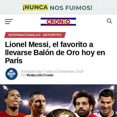
INTERNACIONALES -DEPORTES
Lionel Messi, el favorito a
llevarse Balón de Oro hoy en
París
Publicado
hace 7 años
el
2 diciembre, 2019
Por
Redacción Cronio