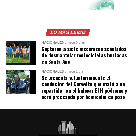
Ederson (BRE/Manchester City)
NOAH
LEO.
Samir Handanovic (SLO/Inter Milan)
Vamossss
pic.twitter.com/n7L06nmqb
Hugo Lloris (FRA/Tottenham)
LO MÁS LEÍDO
Manuel Neuer (GER/Bayern Múnich)
NACIONALES
hace 3 días
— Inter Miami CF
Capturan a siete mecánicos señalados
de desmantelar motocicletas hurtadas
Jan Oblak (SLO/Atlético de Madrid)
(@InterMiamiCF)
en Santa Ana
August 6, 2026
André Onana (CMR/Ajax Ámsterdam)
NACIONALES
hace 1 día
Se presenta voluntariamente el
Wojciech Szczesny (POL/Juventus Turín)
conductor del Corvette que mató a un
SI CAPITÁN! Messi x2
repartidor en el bulevar El Hipódromo y
Marc-André ter Stegen (GER/FC Barcelona)
será procesado por homicidio culposo
pic.twitter.com/ssqChmttZL
Comparte esto:
— Inter Miami CF