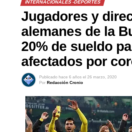
INTERNACIONALES -DEPORTES
Jugadores y direc
alemanes de la Bu
20% de sueldo pa
afectados por co
Publicado
hace 6 años
el
26 marzo, 2020
Por
Redacción Cronio