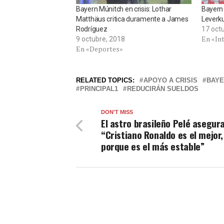
Bayern Múnitch en crisis: Lothar
Bayern 
Matthäus critica duramente a James
Leverku
Rodríguez
17 oct
En «In
9 octubre, 2018
En «Deportes»
RELATED TOPICS:
APOYO A CRISIS
BAYE
PRINCIPAL1
REDUCIRÁN SUELDOS
DON'T MISS
El astro brasileño Pelé asegur
“Cristiano Ronaldo es el mejor,
porque es el más estable”