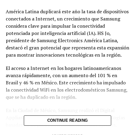
América Latina duplicará este año la tasa de dispositivos
conectados a Internet, un crecimiento que Samsung
considera clave para impulsar la conectividad
potenciada por inteligencia artificial (IA). HS Jo,
presidente de Samsung Electronics América Latina,
destacó el gran potencial que representa esta expansión
para mostrar innovaciones tecnológicas en la región.
El acceso a Internet en los hogares latinoamericanos
avanza rápidamente, con un aumento del 101 % en
Brasil y 46 % en México. Este crecimiento ha impulsado
la conectividad WiFi en los electrodomésticos Samsung,
que se ha duplicado en la región.
En la Ciudad de México, Samsung realizó el Digital
Appliances Tech Seminar, donde presentó tecnologías
CONTINUE READING
basadas en IA para electrodomésticos inteligentes.
Entre las funciones destacadas están el ahorro