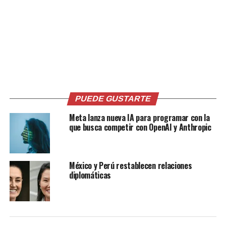
para su uso, promoviendo eficiencia y ahorro.
Un ejemplo innovador es el aire acondicionado que se
conecta con un reloj inteligente para ajustar la
temperatura durante el sueño, mejorando el confort
mediante funciones personalizadas.
Samsung impulsa el concepto de «pantallas en todos
lados», incorporando interfaces táctiles intuitivas en
PUEDE GUSTARTE
refrigeradoras, lavadoras, hornos y aspiradoras,
Meta lanza nueva IA para programar con la
facilitando su uso similar al de un teléfono móvil.
que busca competir con OpenAI y Anthropic
Este avance tecnológico en electrodomésticos
inteligentes reafirma la apuesta de Samsung por liderar
México y Perú restablecen relaciones
la transformación digital en América Latina a través de
diplomáticas
la conectividad y la inteligencia artificial.
Comparte esto: