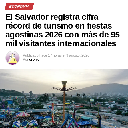
ECONOMIA
El Salvador registra cifra
Facebook
X
récord de turismo en fiestas
agostinas 2026 con más de 95
mil visitantes internacionales
Me gusta esto:
Publicado
hace 17 horas
el
9 agosto, 2026
Por
cronio
Relacionado
Samsung prohíbe usar
Tecnología inteligente