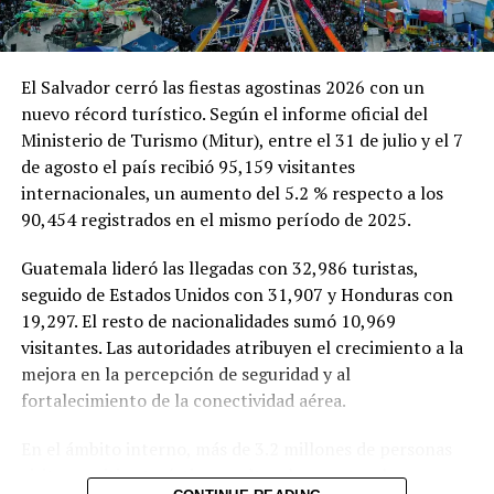
ChatGPT en su división de
facilita las tareas del hogar
móviles y electrodomésticos
con recién nacidos
2 mayo, 2023
9 mayo, 2026
En «Internacionales»
En «Principal»
El Salvador cerró las fiestas agostinas 2026 con un
nuevo récord turístico. Según el informe oficial del
Ministerio de Turismo (Mitur), entre el 31 de julio y el 7
de agosto el país recibió 95,159 visitantes
internacionales, un aumento del 5.2 % respecto a los
90,454 registrados en el mismo período de 2025.
Haier y Sears revolucionan
este 2024 al presentar
electrodomésticos con
Guatemala lideró las llegadas con 32,986 turistas,
tecnología y diseño
seguido de Estados Unidos con 31,907 y Honduras con
inteligentes
19,297. El resto de nacionalidades sumó 10,969
22 diciembre, 2023
visitantes. Las autoridades atribuyen el crecimiento a la
En «Empresarial»
mejora en la percepción de seguridad y al
fortalecimiento de la conectividad aérea.
RELATED TOPICS:
AMERICA LATINA
CONECTIVIDAD
ELECTRODOMESTICOS
IA
SAMSUNG
En el ámbito interno, más de 3.2 millones de personas
visitaron sitios turísticos, culturales y naturales, un
UP NEXT