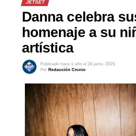
JETSET
Danna celebra su
homenaje a su niñ
artística
Publicado
hace 1 año
el
24 junio, 2025
Por
Redacción Cronio