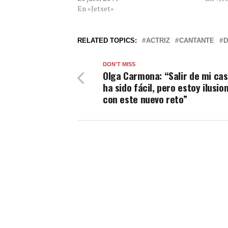
En «Jetset»
RELATED TOPICS:
ACTRIZ
CANTANTE
D
DON'T MISS
Olga Carmona: “Salir de mi ca
ha sido fácil, pero estoy ilusio
con este nuevo reto”