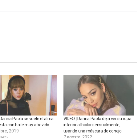
Danna Paola se vuele el alma
VIDEO | Danna Paola deja ver su ropa
iesta con baile muy atrevido
interior al bailar sensualmente,
ubre, 2019
usando una máscara de conejo
tset»
7 agosto, 2022