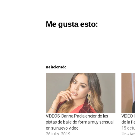
Me gusta esto:
Relacionado
VIDEOS: Danna Paola enciende las
VIDEO: 
pistas de baile de forma muy sensual
de la f
en su nuevo video
15 oct
En «Je
26 julio, 2019