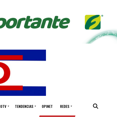
IOTV
TENDENCIAS
OPINET
REDES