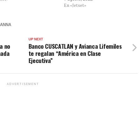
En «Jetset»
ANNA
UP NEXT
sa no
Banco CUSCATLAN y Avianca Lifemiles
nada
te regalan “América en Clase
Ejecutiva”
ADVERTISEMENT