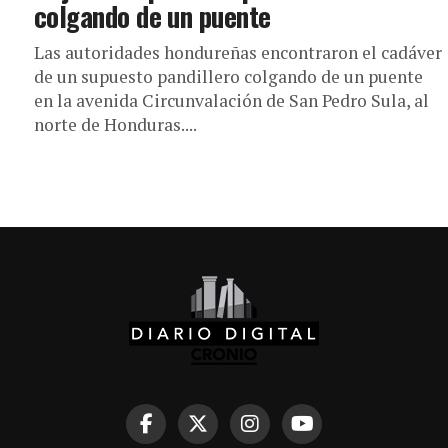
colgando de un puente
Las autoridades hondureñas encontraron el cadáver
de un supuesto pandillero colgando de un puente
en la avenida Circunvalación de San Pedro Sula, al
norte de Honduras....