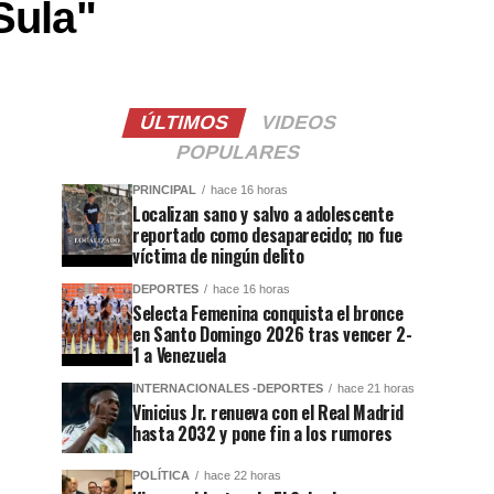
Sula"
ÚLTIMOS
VIDEOS
POPULARES
PRINCIPAL
hace 16 horas
Localizan sano y salvo a adolescente
reportado como desaparecido; no fue
víctima de ningún delito
DEPORTES
hace 16 horas
Selecta Femenina conquista el bronce
en Santo Domingo 2026 tras vencer 2-
1 a Venezuela
INTERNACIONALES -DEPORTES
hace 21 horas
Vinicius Jr. renueva con el Real Madrid
hasta 2032 y pone fin a los rumores
POLÍTICA
hace 22 horas