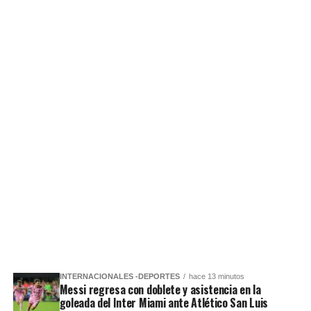
INTERNACIONALES -DEPORTES
hace 13 minutos
Messi regresa con doblete y asistencia en la
goleada del Inter Miami ante Atlético San Luis