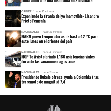
pelea afuera de una discoteca en Sonsonate
OPINET
hace 36 minutos
Exponiendo la tiranía del yo inamovible- Lisandro
Prieto Femenía
NACIONALES
hace 37 minutos
MARN prevé temperaturas de hasta 42 °C para
este lunes en el oriente del país
NACIONALES
hace 45 minutos
MOP Te Asiste brindó 1,166 asistencias viales
durante las vacaciones agostinas
NACIONALES
hace 2 horas
Presidente Bukele ofrece ayuda a Colombia tras
terremoto de magnitud 7,4