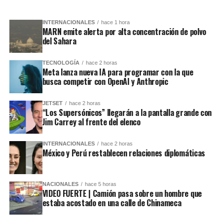
INTERNACIONALES
hace 1 hora
MARN emite alerta por alta concentración de polvo
del Sahara
TECNOLOGÍA
hace 2 horas
Meta lanza nueva IA para programar con la que
busca competir con OpenAI y Anthropic
JETSET
hace 2 horas
“Los Supersónicos” llegarán a la pantalla grande con
Jim Carrey al frente del elenco
INTERNACIONALES
hace 2 horas
México y Perú restablecen relaciones diplomáticas
NACIONALES
hace 5 horas
VIDEO FUERTE | Camión pasa sobre un hombre que
estaba acostado en una calle de Chinameca