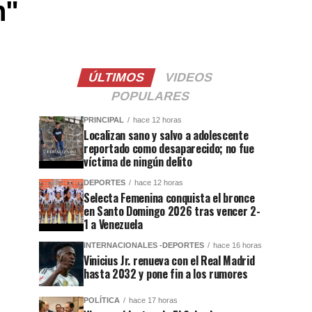
n"
ÚLTIMOS
VIDEOS
POPULARES
PRINCIPAL
hace 12 horas
Localizan sano y salvo a adolescente
reportado como desaparecido; no fue
víctima de ningún delito
DEPORTES
hace 12 horas
Selecta Femenina conquista el bronce
en Santo Domingo 2026 tras vencer 2-
1 a Venezuela
INTERNACIONALES -DEPORTES
hace 16 horas
Vinicius Jr. renueva con el Real Madrid
hasta 2032 y pone fin a los rumores
POLÍTICA
hace 17 horas