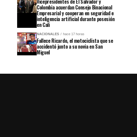
Vicepresidentes de El Salvador y
Colombia acuerdan Consejo Binacional
Empresarial y cooperan en seguridad e
inteligencia artificial durante posesión
en Cali
NACIONALES
hace 17 horas
Fallece Ricardo, el motociclista que se
accidentó junto a su novia en San
Miguel