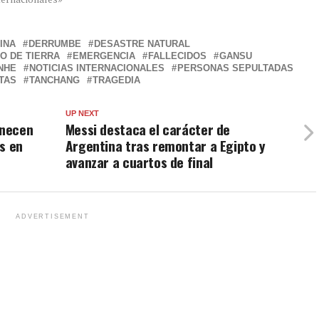
INA
DERRUMBE
DESASTRE NATURAL
O DE TIERRA
EMERGENCIA
FALLECIDOS
GANSU
NHE
NOTICIAS INTERNACIONALES
PERSONAS SEPULTADAS
TAS
TANCHANG
TRAGEDIA
UP NEXT
anecen
Messi destaca el carácter de
s en
Argentina tras remontar a Egipto y
avanzar a cuartos de final
ADVERTISEMENT