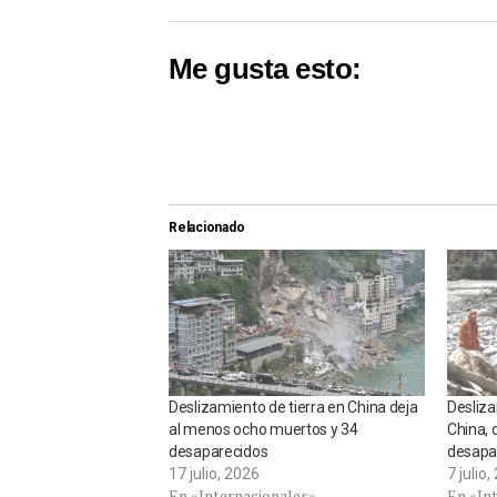
Me gusta esto:
Relacionado
Deslizamiento de tierra en China deja
Desliza
al menos ocho muertos y 34
China, 
desaparecidos
desapa
17 julio, 2026
7 julio
En «Internacionales»
En «In