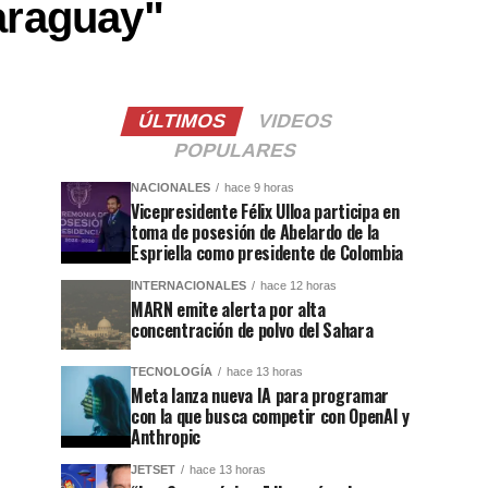
araguay"
ÚLTIMOS
VIDEOS
POPULARES
NACIONALES
hace 9 horas
Vicepresidente Félix Ulloa participa en
toma de posesión de Abelardo de la
Espriella como presidente de Colombia
INTERNACIONALES
hace 12 horas
MARN emite alerta por alta
concentración de polvo del Sahara
TECNOLOGÍA
hace 13 horas
Meta lanza nueva IA para programar
con la que busca competir con OpenAI y
Anthropic
JETSET
hace 13 horas