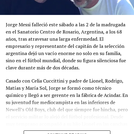
Me gusta esto:
Jorge Messi falleció este sábado a las 2 de la madrugada
en el Sanatorio Centro de Rosario, Argentina, a los 68
años, tras atravesar una larga enfermedad. El
empresario y representante del capitán de la selección
argentina dejó un vacío enorme no solo en su familia,
sino en el fútbol mundial, donde su figura silenciosa fue
Relacionado
clave durante más de dos décadas.
Casado con Celia Cuccittini y padre de Lionel, Rodrigo,
Matías y María Sol, Jorge se formó como técnico
químico y llegó a ser gerente en la fábrica de Acindar. En
su juventud fue mediocampista en las inferiores de
La recaudación de
Recaudación de impuestos
Newell’s Old Boys, club del que siempre fue hincha, pero
impuestos en El Salvador
en El Salvador creció 5.4 % a
creció 3.5 % en enero de
febrero de 2026
el servicio militar lo alejó del fútbol profesional. Desde
2026
8 abril, 2026
muy temprano acompañó a su hijo Lionel en las canchas
En «Principal»
3 marzo, 2026
de Malvinas y en el club Grandoli, y fue el primero en
En «Principal»