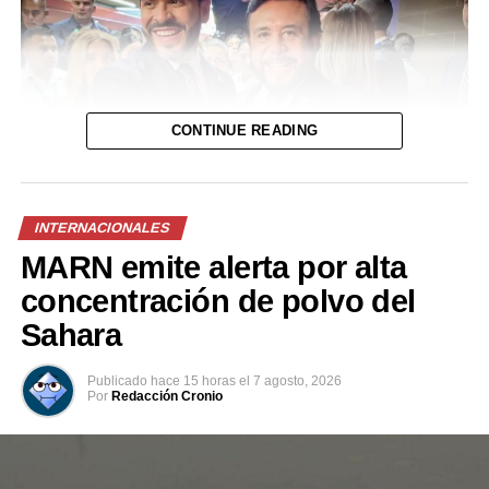
manera dolorosa. Tras el hat-trick de Lionel ante
Argelia, el capitán no pudo contener las lágrimas y
explicó que atravesaba “días difíciles” por una cuestión
familiar. La familia emitió un comunicado pidiendo
responsabilidad y confirmando que Jorge se encontraba
CONTINUE READING
bajo seguimiento médico y evolucionaba
favorablemente. Finalmente no resistió.
INTERNACIONALES
MARN emite alerta por alta
concentración de polvo del
Sahara
Publicado
hace 15 horas
el
7 agosto, 2026
Por
Redacción Cronio
Lionel Messi junto a Antonela Roccuzzo, su padre Jorge Messi y su