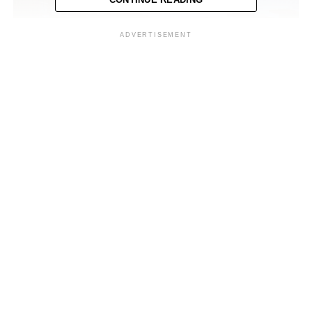
ADVERTISEMENT
Ocean Breeze incluye un hotel de 174 habitaciones,
áreas recreativas y un componente residencial, además
de una oferta de servicios orientados a experiencias
exclusivas, fortaleciendo la oferta turística del país.
Por su parte, Marco Zablah destacó que el complejo no
solo impulsa el turismo, sino que también genera más de
1,000 empleos y contribuye al crecimiento económico