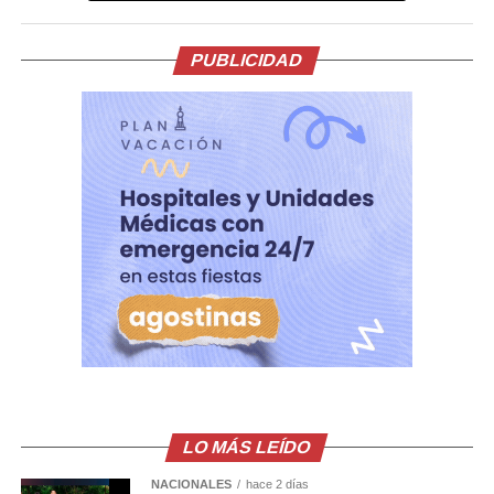
autoridades judiciales correspondientes para enfrentar
medallista de oro en los Juegos de San Salvador 2023 y
el proceso penal.
reciente bronce panamericano, demostró una vez más
PUBLICIDAD
su carácter competitivo.
La captura forma parte de las acciones de control que
mantiene la PNC en el departamento de La Libertad
Comparte esto:
para combatir el tráfico de estupefacientes.
Facebook
X
Me gusta esto:
LO MÁS LEÍDO
NACIONALES
hace 2 días