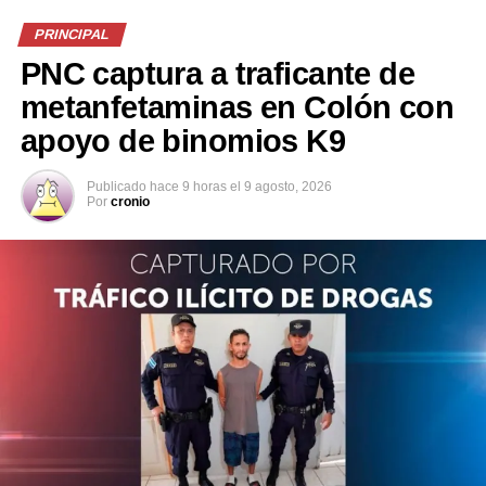
de eso seguí peleando… traté de no quejarme y lo di
PRINCIPAL
todo, pero no fue suficiente… volveré más fuerte”,
PNC captura a traficante de
escribió desde el hospital.
metanfetaminas en Colón con
apoyo de binomios K9
Publicado
hace 9 horas
el
9 agosto, 2026
Por
cronio