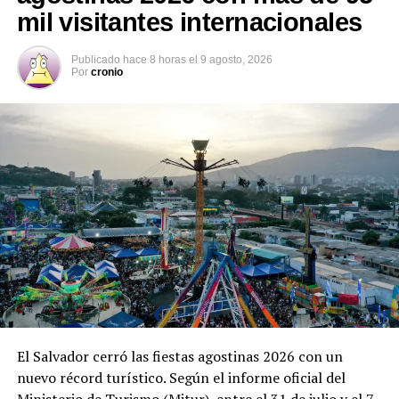
mil visitantes internacionales
Publicado
hace 8 horas
el
9 agosto, 2026
Por
cronio
Comparte esto:
Facebook
X
Me gusta esto:
Relacionado
El Salvador cerró las fiestas agostinas 2026 con un
nuevo récord turístico. Según el informe oficial del
Ministerio de Turismo (Mitur), entre el 31 de julio y el 7