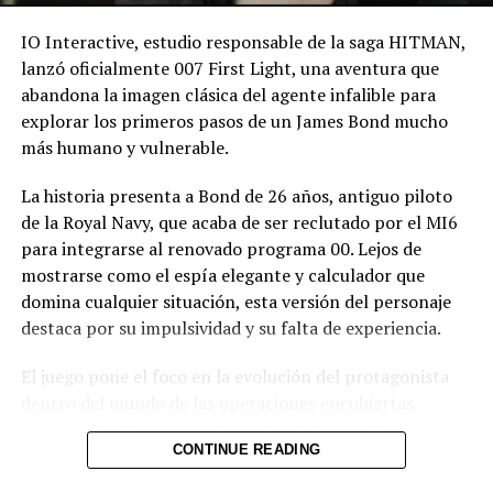
IO Interactive, estudio responsable de la saga HITMAN,
Facebook
X
lanzó oficialmente 007 First Light, una aventura que
abandona la imagen clásica del agente infalible para
explorar los primeros pasos de un James Bond mucho
más humano y vulnerable.
Me gusta esto:
La historia presenta a Bond de 26 años, antiguo piloto
de la Royal Navy, que acaba de ser reclutado por el MI6
para integrarse al renovado programa 00. Lejos de
mostrarse como el espía elegante y calculador que
domina cualquier situación, esta versión del personaje
Relacionado
destaca por su impulsividad y su falta de experiencia.
El juego pone el foco en la evolución del protagonista
dentro del mundo de las operaciones encubiertas,
mostrando cómo aprende a sobrevivir en misiones
CONTINUE READING
donde cada error puede tener consecuencias fatales.
Detienen a streamer que
Imputan cargos a
IO Interactive también aprovecha la experiencia
generó caos al prometer
«influencer» que generó