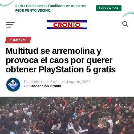
GAMERS
Multitud se arremolina y
provoca el caos por querer
obtener PlayStation 5 gratis
Publicado
hace 3 años
el
4 agosto, 2023
Por
Redacción Cronio