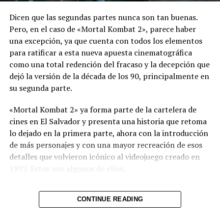
lujo, el peligro y las operaciones secretas.
en el «tagadá»
Dicen que las segundas partes nunca son tan buenas.
El videojuego ya se encuentra disponible para
DON'T MISS
Pero, en el caso de «Mortal Kombat 2», parece haber
Hijo del presidente de Colombia pone en aprietos a su
PlayStation 5, Xbox Series X|S y PC mediante Steam y
padre con grave confesión
una excepción, ya que cuenta con todos los elementos
Epic Games Store.
para ratificar a esta nueva apuesta cinematográfica
como una total redención del fracaso y la decepción que
Comparte esto:
dejó la versión de la década de los 90, principalmente en
su segunda parte.
Facebook
X
«Mortal Kombat 2» ya forma parte de la cartelera de
cines en El Salvador y presenta una historia que retoma
Me gusta esto:
lo dejado en la primera parte, ahora con la introducción
de más personajes y con una mayor recreación de esos
detalles que volvieron icónico al videojuego creado en
1992. Estos son algunos de ellos.
UNA TRAMA RECONOCIBLE
CONTINUE READING
Desde la primera entrega, esta nueva franquicia