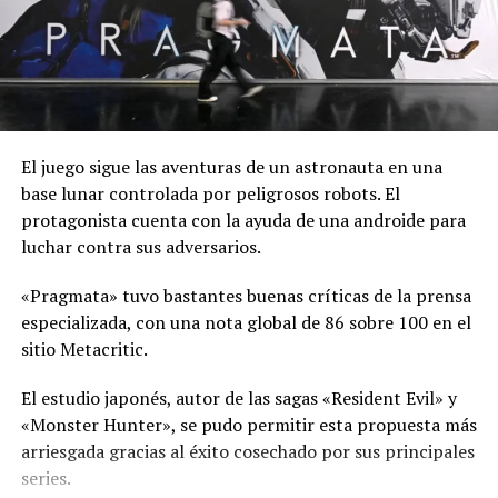
que vuelve la trama más fácil de seguir. Esto permite que
el espectador esté literalmente ante una versión
cinematográfica del videojuego y retoma la esencia de
las consolas: peleas, poder, agresividad y emoción.
JHONNY CAGE’S SHOW
El juego sigue las aventuras de un astronauta en una
base lunar controlada por peligrosos robots. El
Uno de los elementos claves para esta secuela es la
protagonista cuenta con la ayuda de una androide para
llegada de Johnny Cage, interpretado por Karl Urban, y
luchar contra sus adversarios.
uno de los personajes más populares de la franquicia de
videojuegos. Urban pone el toque de egocentrismo y
«Pragmata» tuvo bastantes buenas críticas de la prensa
vanidad que caracterizan a Cage, con el toque que el
especializada, con una nota global de 86 sobre 100 en el
actor suele dar a sus personajes, dando un protagonista
sitio Metacritic.
ideal para elevar el nivel de la historia.
El estudio japonés, autor de las sagas «Resident Evil» y
«Monster Hunter», se pudo permitir esta propuesta más
arriesgada gracias al éxito cosechado por sus principales
series.