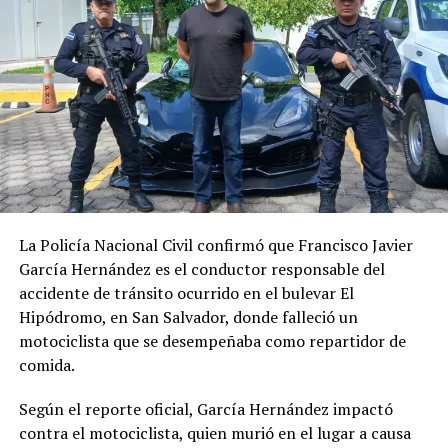
Comparte esto:
El Salvador con los precios
Anuncian nueva alza en los
más bajos de combustibles
precios de los combustibles
Facebook
X
en Centroamérica
para la próxima semana
18 mayo, 2022
2 junio, 2018
En «Economia»
En «Nacionales»
Me gusta esto:
La Policía Nacional Civil confirmó que Francisco Javier
García Hernández es el conductor responsable del
Nueva alza en los precios de
accidente de tránsito ocurrido en el bulevar El
los combustibles
Hipódromo, en San Salvador, donde falleció un
4 junio, 2018
motociclista que se desempeñaba como repartidor de
En «Nacionales»
comida.
Según el reporte oficial, García Hernández impactó
RELATED TOPICS:
contra el motociclista, quien murió en el lugar a causa
UP NEXT