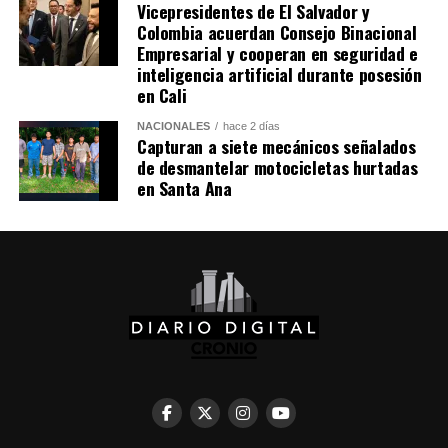
Vicepresidentes de El Salvador y
puede catapultar un vehículo a la fama digital en
Colombia acuerdan Consejo Binacional
cuestión de horas, y también cómo el destino a veces
Empresarial y cooperan en seguridad e
llega antes que la venta.
inteligencia artificial durante posesión
en Cali
Las redes continúan especulando sobre si el propietario
NACIONALES
hace 2 días
logró o no concretar la venta y sobre las circunstancias
Capturan a siete mecánicos señalados
exactas del choque.
de desmantelar motocicletas hurtadas
en Santa Ana