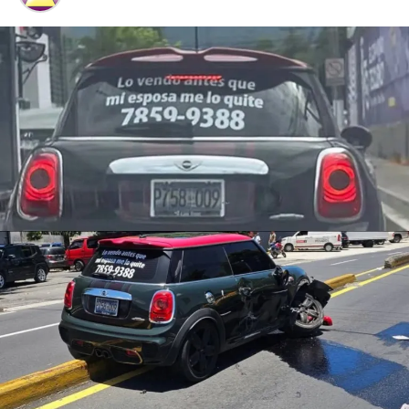
sistema judicial.
Francisco Javier García
Hernández es el
conductor que causó el
accidente de tránsito
ocurrido sobre el
bulevar El Hipódromo,
en San Salvador.
García Hernández
chocó contra un
motociclista que
trabajaba como