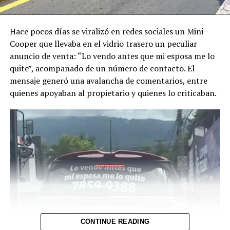
repartidor y que falleció
en el lugar tras el
Hace pocos días se viralizó en redes sociales un Mini
impacto.
Cooper que llevaba en el vidrio trasero un peculiar
anuncio de venta: “Lo vendo antes que mi esposa me lo
Luego del…
quite”, acompañado de un número de contacto. El
mensaje generó una avalancha de comentarios, entre
pic.twitter.com/UxiVvtMJIG
quienes apoyaban al propietario y quienes lo criticaban.
— PNC El Salvador
(@PNCSV)
August 8,
2026
El motociclista fallecido fue identificado como Manuel
Arístides Murcia Hernández, quien fue velado y
enterrado en San Martín.
CONTINUE READING