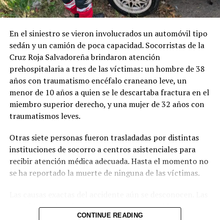
Honduras, $4.47 en Nicaragua, $4.21 en Costa Rica y
$4.58 en Panamá.
En el siniestro se vieron involucrados un automóvil tipo
Estos datos confirman que, incluso con ajustes al alza, el
sedán y un camión de poca capacidad. Socorristas de la
país mantiene los precios más competitivos de la
Cruz Roja Salvadoreña brindaron atención
región, en parte debido a medidas de estabilización y a la
prehospitalaria a tres de las víctimas: un hombre de 38
estructura de costos locales.
años con traumatismo encéfalo craneano leve, un
menor de 10 años a quien se le descartaba fractura en el
La DGEHM indicó que continuará con inspecciones en
miembro superior derecho, y una mujer de 32 años con
estaciones de servicio para garantizar la calidad y
traumatismos leves.
cantidad del combustible, al tiempo que monitorea el
comportamiento del mercado internacional. «El objetivo
Otras siete personas fueron trasladadas por distintas
es que los salvadoreños obtengan los máximos
instituciones de socorro a centros asistenciales para
beneficios por su compra», señaló la institución.
recibir atención médica adecuada. Hasta el momento no
se ha reportado la muerte de ninguna de las víctimas.
De mantenerse las tensiones geopolíticas y las
restricciones en la oferta global, los precios podrían
Las causas exactas del accidente aún se desconocen. Las
seguir bajo presión en las próximas semanas. No
autoridades de tránsito se encuentran en el lugar
obstante, por ahora, El Salvador conserva una posición
CONTINUE READING
realizando las investigaciones correspondientes para