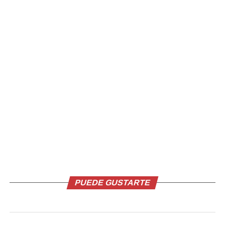
Facebook
X
Me gusta esto:
Relacionado
PUEDE GUSTARTE
FOTOS Feligreses viven con
Penitentes se dirigen a
fervor el Vía Crucis
Iglesia El Calvario de San