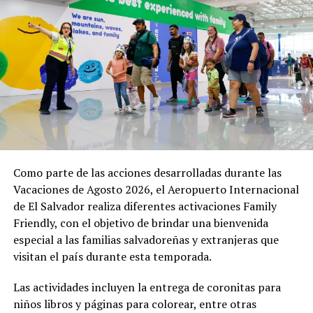
Nacional de Protección Civil se han desplegado en
distintos puntos estratégicos para acompañar el
desarrollo de esta y otras actividades. Equipos de
primera respuesta, personal de salud y cuerpos de
socorro permanecen atentos para brindar atención
inmediata en caso de cualquier eventualidad.
El Gobierno reafirma su compromiso de garantizar que
estas expresiones de fe se desarrollen en un ambiente
seguro, permitiendo que la población viva plenamente
sus tradiciones en el corazón de la capital.
Como parte de las acciones desarrolladas durante las
Vacaciones de Agosto 2026, el Aeropuerto Internacional
de El Salvador realiza diferentes activaciones Family
Comparte esto:
Friendly, con el objetivo de brindar una bienvenida
Facebook
X
especial a las familias salvadoreñas y extranjeras que
visitan el país durante esta temporada.
Me gusta esto:
Las actividades incluyen la entrega de coronitas para
niños libros y páginas para colorear, entre otras