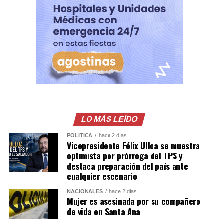
pretenda operar bajo esos parámetros será
desmantelada y sus integrantes llevados ante la justicia.
Comparte esto:
Facebook
X
Me gusta esto:
LO MÁS LEÍDO
POLÍTICA
hace 2 días
Vicepresidente Félix Ulloa se muestra
optimista por prórroga del TPS y
destaca preparación del país ante
cualquier escenario
NACIONALES
hace 2 días
Mujer es asesinada por su compañero
de vida en Santa Ana