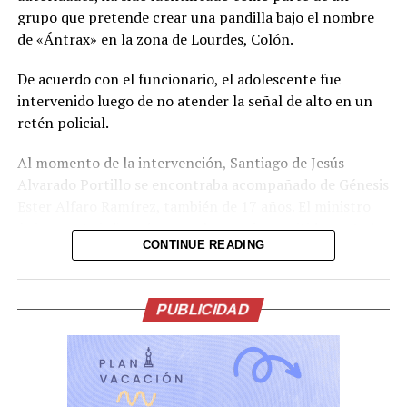
grupo que pretende crear una pandilla bajo el nombre
de «Ántrax» en la zona de Lourdes, Colón.
De acuerdo con el funcionario, el adolescente fue
intervenido luego de no atender la señal de alto en un
retén policial.
Al momento de la intervención, Santiago de Jesús
Alvarado Portillo se encontraba acompañado de Génesis
Ester Alfaro Ramírez, también de 17 años. El ministro
únicamente informó que ambos serán remitidos ante las
CONTINUE READING
autoridades correspondientes para ser procesados.
Villatoro afirmó que las autoridades cuentan con la
capacidad para detectar e interrumpir a tiempo el
PUBLICIDAD
surgimiento de organizaciones emergentes que intenten
operar bajo nuevas denominaciones. Asimismo, aseguró
que no permitirán que se repliquen las prácticas
criminales del pasado y que cualquier célula que