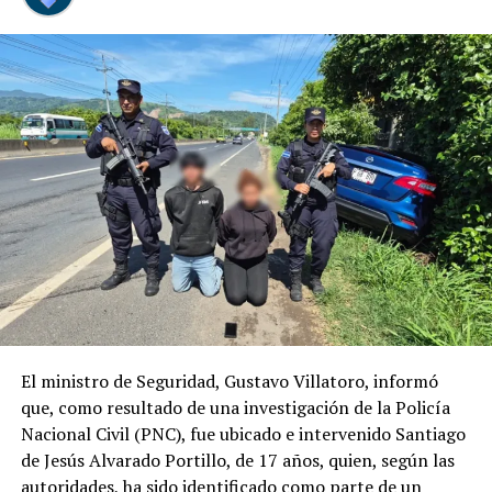
Nuestro compromiso es ofrecer una experiencia
aeroportuaria más cómoda, accesible y amigable,
fortaleciendo la atención a quienes viajan con niños y
convirtiendo su llegada a El Salvador en un momento
especial.
Comparte esto:
Facebook
X
Me gusta esto:
El ministro de Seguridad, Gustavo Villatoro, informó
que, como resultado de una investigación de la Policía
Nacional Civil (PNC), fue ubicado e intervenido Santiago
de Jesús Alvarado Portillo, de 17 años, quien, según las
autoridades, ha sido identificado como parte de un