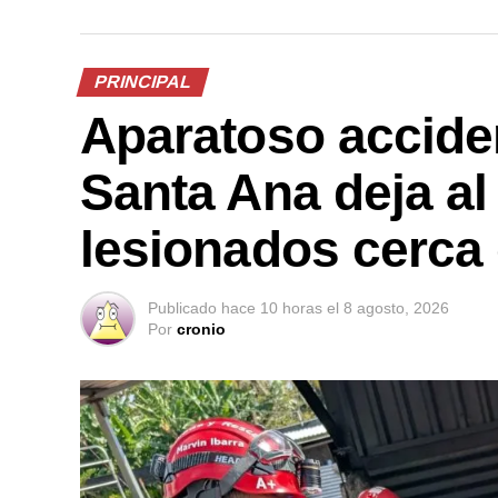
PRINCIPAL
Aparatoso acciden
Santa Ana deja a
lesionados cerca 
Publicado
hace 10 horas
el
8 agosto, 2026
Por
cronio