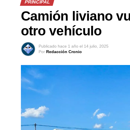
PRINCIPAL
Camión liviano vu
otro vehículo
Publicado
hace 1 año
el
14 julio, 2025
Por
Redacción Cronio