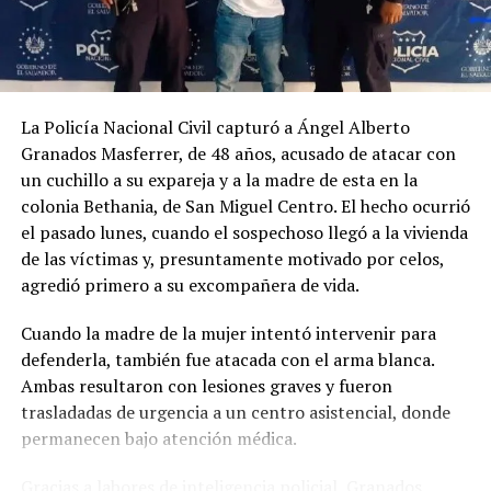
velocidad inadecuada.
La Policía Nacional Civil capturó a Ángel Alberto
Granados Masferrer, de 48 años, acusado de atacar con
un cuchillo a su expareja y a la madre de esta en la
colonia Bethania, de San Miguel Centro. El hecho ocurrió
el pasado lunes, cuando el sospechoso llegó a la vivienda
de las víctimas y, presuntamente motivado por celos,
agredió primero a su excompañera de vida.
Cuando la madre de la mujer intentó intervenir para
defenderla, también fue atacada con el arma blanca.
Ambas resultaron con lesiones graves y fueron
trasladadas de urgencia a un centro asistencial, donde
Comparte esto:
permanecen bajo atención médica.
Facebook
X
Gracias a labores de inteligencia policial, Granados