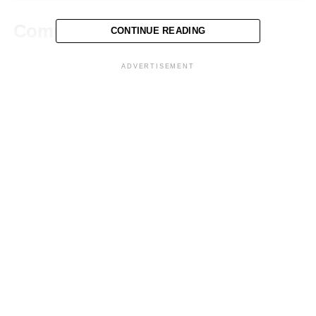
Comparte esto:
CONTINUE READING
ADVERTISEMENT
Facebook
X
Me gusta esto:
Relacionado