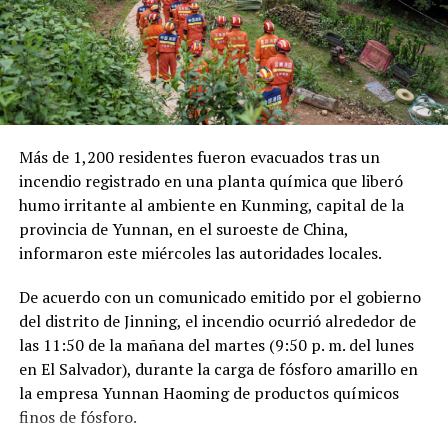
Me gusta esto:
Como antecedente, recordaron que una toma
clandestina en un ducto de Pemex provocó una
explosión en 2019, en el estado de Hidalgo, dejando un
saldo de 137 personas fallecidas.
Más de 1,200 residentes fueron evacuados tras un
Comparte esto:
Relacionado
incendio registrado en una planta química que liberó
humo irritante al ambiente en Kunming, capital de la
Facebook
X
provincia de Yunnan, en el suroeste de China,
informaron este miércoles las autoridades locales.
Me gusta esto:
De acuerdo con un comunicado emitido por el gobierno
Irán señala que rescate de
Avión de combate
del distrito de Jinning, el incendio ocurrió alrededor de
piloto de EE. UU. podría ser
estadounidense derribado
las 11:50 de la mañana del martes (9:50 p. m. del lunes
una «operación engañosa»
en Irán, un tripulante
para robar uranio
rescatado
en El Salvador), durante la carga de fósforo amarillo en
enriquecido
3 abril, 2026
la empresa Yunnan Haoming de productos químicos
En «Internacionales»
6 abril, 2026
finos de fósforo.
En «Internacionales»