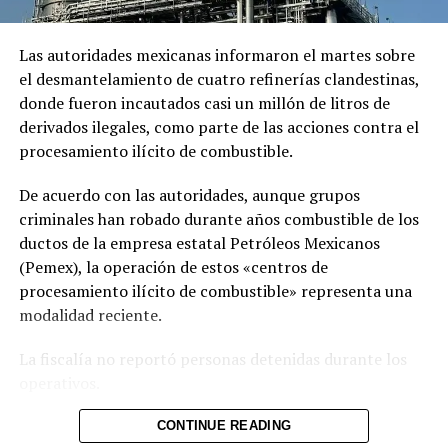
Las fuerzas estadounidenses utilizaron entonces otros
Las autoridades mexicanas informaron el martes sobre
tres aviones de transporte para sacar al aviador y a sus
el desmantelamiento de cuatro refinerías clandestinas,
rescatistas de Irán.
donde fueron incautados casi un millón de litros de
El ejército iraní afirmó el domingo que la operación
derivados ilegales, como parte de las acciones contra el
estadounidense para rescatar al aviador había utilizado
procesamiento ilícito de combustible.
un aeropuerto abandonado en la provincia meridional
De acuerdo con las autoridades, aunque grupos
de Isfahán.
criminales han robado durante años combustible de los
Ebrahim Zolfaghari, portavoz del mando central de las
ductos de la empresa estatal Petróleos Mexicanos
fuerzas armadas iraníes, declaró que dos aviones de
(Pemex), la operación de estos «centros de
transporte militar estadounidenses C-130 y dos
procesamiento ilícito de combustible» representa una
helicópteros Black Hawk fueron destruidos.
modalidad reciente.
Según informes, la CIA difundió una campaña de
La fiscalía no reportó personas detenidas durante los
engaños dentro de Irán con la noticia de que las fuerzas
operativos.
estadounidenses estaban sacando al aviador del país por
Las plantas clandestinas fueron localizadas en los
vía terrestre.
CONTINUE READING