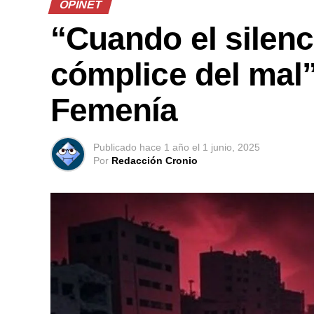
OPINET
“Cuando el silenc
cómplice del mal”
Femenía
Publicado
hace 1 año
el
1 junio, 2025
Por
Redacción Cronio