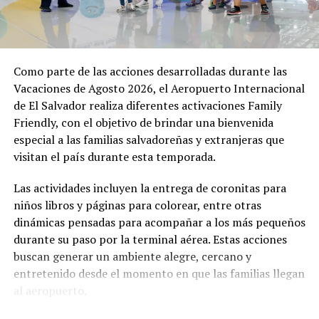
Además de la atención en la terminal, los usuarios
cuentan con una amplia oferta de servicios, entre ellos
la Unidad Médica Aeroportuaria disponible las 24 horas,
servicios Pet Friendly, opciones gastronómicas,
Como parte de las acciones desarrolladas durante las
establecimientos comerciales y más de 1,800 espacios de
Vacaciones de Agosto 2026, el Aeropuerto Internacional
estacionamiento, complementados con 64 espacios para
de El Salvador realiza diferentes activaciones Family
recoger pasajeros en la nueva Terminal de Llegadas.
Friendly, con el objetivo de brindar una bienvenida
especial a las familias salvadoreñas y extranjeras que
Para facilitar la atención a los viajeros, CEPA mantiene
visitan el país durante esta temporada.
habilitado el WhatsApp 7070-8312, donde los usuarios
pueden consultar información sobre vuelos, objetos
Las actividades incluyen la entrega de coronitas para
extraviados, estacionamiento, ubicación de servicios y
niños libros y páginas para colorear, entre otras
resolver dudas antes o durante su paso por el
dinámicas pensadas para acompañar a los más pequeños
aeropuerto.
durante su paso por la terminal aérea. Estas acciones
buscan generar un ambiente alegre, cercano y
entretenido desde el momento en que las familias llegan
Comparte esto:
al aeropuerto.
Facebook
X