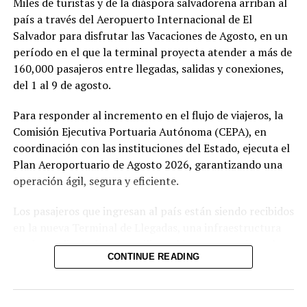
Miles de turistas y de la diáspora salvadoreña arriban al
ÁRBOL DE LA PAZ
FGR
GRP
HOMICIDIO
MEJICANOS
país a través del Aeropuerto Internacional de El
PRINCIPAL1
RECREACIÓN DE ESCENA
SAN SALVADOR
Comparte esto:
Salvador para disfrutar las Vacaciones de Agosto, en un
UP NEXT
período en el que la terminal proyecta atender a más de
Facebook
X
Se mantendrán los vientos nortes en todo el territorio
160,000 pasajeros entre llegadas, salidas y conexiones,
nacional
del 1 al 9 de agosto.
Me gusta esto:
DON'T MISS
Médico de emergencias del Hospital Nacional de
Para responder al incremento en el flujo de viajeros, la
Usulután es detenido acusado de abusar a una menor de
Comisión Ejecutiva Portuaria Autónoma (CEPA), en
edad
coordinación con las instituciones del Estado, ejecuta el
Plan Aeroportuario de Agosto 2026, garantizando una
operación ágil, segura y eficiente.
Los pasajeros que ingresan al país están siendo recibidos
en la nueva Terminal de Llegadas, una infraestructura
moderna diseñada para agilizar el ingreso y mejorar la
CONTINUE READING
experiencia de viaje. Ahora el aeropuerto cuenta con 73
posiciones migratorias, así como un sistema de equipaje
con 12 bandas transportadoras capaces de procesar