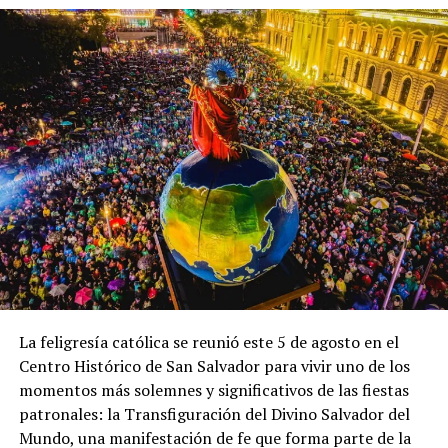
Por: El Salvador Times.
Warner Velásquez.
La feligresía católica se reunió este 5 de agosto en el
Centro Histórico de San Salvador para vivir uno de los
momentos más solemnes y significativos de las fiestas
patronales: la Transfiguración del Divino Salvador del
Mundo, una manifestación de fe que forma parte de la