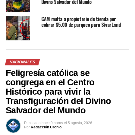
Divino Salvador del Mundo
principal señalado por el caso –Juan Josué Castillo- aún
se encuentra prófugo.
CAM multa a propietario de tienda por
cobrar $5.00 de parqueo para SívarLand
NACIONALES
Feligresía católica se
congrega en el Centro
Histórico para vivir la
Transfiguración del Divino
Salvador del Mundo
Publicado
hace 9 horas
el
5 agosto, 2026
Por
Redacción Cronio