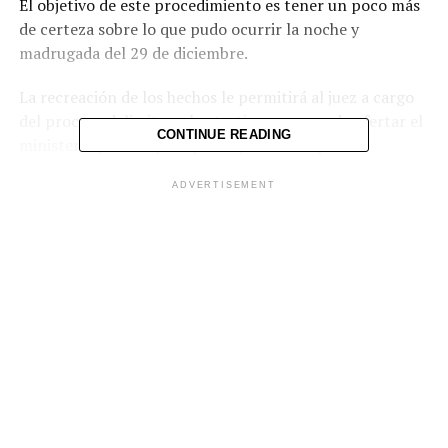
El objetivo de este procedimiento es tener un poco más
de certeza sobre lo que pudo ocurrir la noche y
madrugada del 29 de diciembre.
La recreación de los hechos le permitirá al juez a cargo
del proceso delimitar a los testigos que pueda ofertar el
CONTINUE READING
ministerio público para pedir que el caso pase a
sentencia.
ADVERTISEMENT
Según fuentes judiciales, en un primer momento la
escena iba a ser recreada en puntos de San Salvador y
Mejicanos, ya que se tiene información que la agente
Ayala fue llevada hacia esa zona a bordo de una patrulla
policial, pero luego se descartó este último punto.
En tanto autoridades fiscales y policiales han señalado
seguir tras la búsqueda del paradero del cuerpo de
Ayala, a quien consideran hay pocas posibilidades que
sea encontrada con vida.