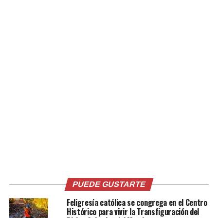
El director de la Policía, Howard Cotto, detalló que en
los últimos días han excavado al menos nueve pozos
donde se tenían indicios que pudo haber sido enterrado
el cuerpo de la agente.
En tanto, el fiscal general Douglas Meléndez llegó a
señalar un recorrido que habría realizado la agente el
cual se detectó a través de su teléfono celular.
La bitácora del teléfono de la agente Ayala señaló que
esta salió por la autopista a Comalapa y se detuvo a la
altura de Olocuilta.
Posteriormente siguió con rumbo a la carretera Litoral
hasta llegar al cantón Cruzadilla de San Juan en
Jiquilisco.
PUEDE GUSTARTE
Pese a que se contaba con esta información el
Feligresía católica se congrega en el Centro
Histórico para vivir la Transfiguración del
procedimiento fue corto, tomando en cuenta que el