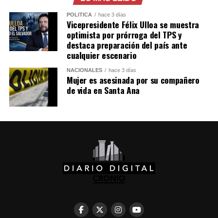
Comparte esto:
POLÍTICA
hace 3 días
Vicepresidente Félix Ulloa se muestra
optimista por prórroga del TPS y
Facebook
X
destaca preparación del país ante
cualquier escenario
Me gusta esto:
NACIONALES
hace 3 días
Mujer es asesinada por su compañero
de vida en Santa Ana