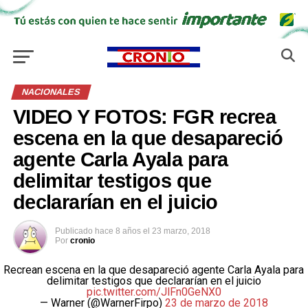
NACIONALES
VIDEO Y FOTOS: FGR recrea
escena en la que desapareció
agente Carla Ayala para
delimitar testigos que
declararían en el juicio
Publicado
hace 8 años
el
23 marzo, 2018
Por
cronio
Recrean escena en la que desapareció agente Carla Ayala para
delimitar testigos que declararían en el juicio
pic.twitter.com/JlFn0GeNX0
— Warner (@WarnerFirpo)
23 de marzo de 2018