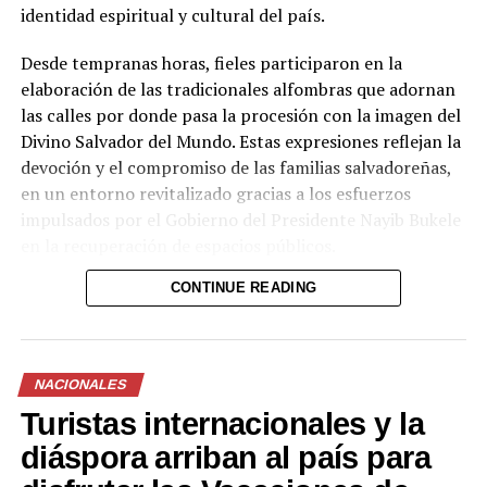
identidad espiritual y cultural del país.
Desde tempranas horas, fieles participaron en la
Comparte esto:
elaboración de las tradicionales alfombras que adornan
las calles por donde pasa la procesión con la imagen del
Facebook
X
Divino Salvador del Mundo. Estas expresiones reflejan la
devoción y el compromiso de las familias salvadoreñas,
en un entorno revitalizado gracias a los esfuerzos
impulsados por el Gobierno del Presidente Nayib Bukele
Me gusta esto:
en la recuperación de espacios públicos.
CONTINUE READING
Cargando...
La procesión, una de las principales actividades en
honor al Divino Salvador del Mundo, partió desde la
Basílica del Sagrado Corazón de Jesús y recorrió las
NACIONALES
calles del centro histórico hasta llegar a la Catedral
Relacionado
Turistas internacionales y la
Metropolitana de San Salvador, donde miles de
creyentes se congregaron para ser parte de esta
diáspora arriban al país para
tradición.