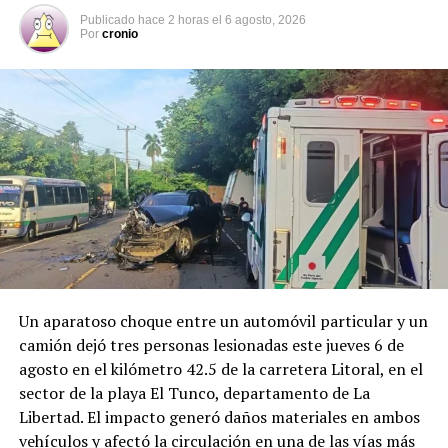
aumenta el flujo vehicular en las principales carreteras
Publicado
hace 2 horas
el
6 agosto, 2026
del país.
Por
cronio
Según datos del Observatorio Nacional de Seguridad
Vial, entre el 1 de enero y el 4 de agosto de 2026 se han
registrado 13,494 accidentes de tránsito, con 9,372
personas lesionadas y 865 fallecidas. Las principales
causas continúan siendo la distracción del conductor, la
invasión de carril, el no respeto a las señales
prioritarias, no guardar la distancia de seguridad y la
velocidad inadecuada.
Un aparatoso choque entre un automóvil particular y un
camión dejó tres personas lesionadas este jueves 6 de
agosto en el kilómetro 42.5 de la carretera Litoral, en el
sector de la playa El Tunco, departamento de La
Libertad. El impacto generó daños materiales en ambos
vehículos y afectó la circulación en una de las vías más