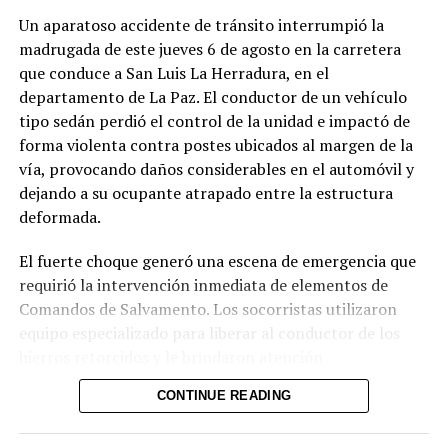
Un aparatoso accidente de tránsito interrumpió la
madrugada de este jueves 6 de agosto en la carretera
que conduce a San Luis La Herradura, en el
departamento de La Paz. El conductor de un vehículo
tipo sedán perdió el control de la unidad e impactó de
forma violenta contra postes ubicados al margen de la
vía, provocando daños considerables en el automóvil y
dejando a su ocupante atrapado entre la estructura
deformada.
El fuerte choque generó una escena de emergencia que
requirió la intervención inmediata de elementos de
Comandos de Salvamento. Los socorristas utilizaron
equipo especializado para liberar al conductor de los
hierros retorcidos y le brindaron atención
prehospitalaria en el lugar. Una vez estabilizado, la
CONTINUE READING
víctima fue trasladada a un centro asistencial cercano
para continuar con el tratamiento médico