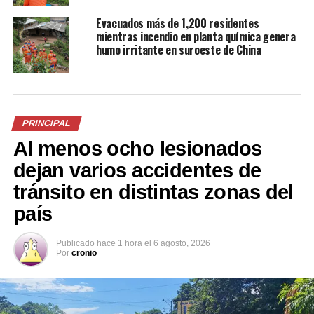
Evacuados más de 1,200 residentes
Relacionado
mientras incendio en planta química genera
humo irritante en suroeste de China
Teófilo Valladares, el valiente
Bomberos controlan
PRINCIPAL
conductor que transportó el
incendio en chatarrera de
Al menos ocho lesionados
camión con zacate en
Santa Rosa de Lima, La
llamas hasta una zona
Unión
dejan varios accidentes de
segura
11 septiembre, 2025
tránsito en distintas zonas del
En «Nacionales»
21 febrero, 2020
En «Sucesos»
país
Publicado
hace 1 hora
el
6 agosto, 2026
Por
cronio
FOTOS: Manejar bajo los
efectos del alcohol le cuesta