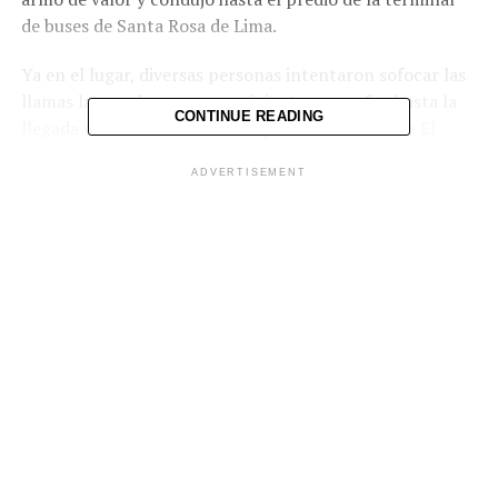
de buses de Santa Rosa de Lima.
Ya en el lugar, diversas personas intentaron sofocar las
llamas lanzando agua en recipientes, pero fue hasta la
CONTINUE READING
llegada de elementos del Cuerpo de Bomberos de El
Salvador que se pudo extinguir el fuego.
ADVERTISEMENT
Afortunadamente, no se reportó a ninguna persona
lesionada debido al fuego, solamente se reportaron
danos materiales.