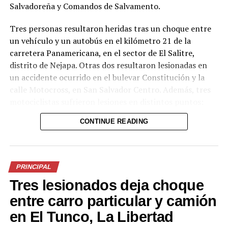
Salvadoreña y Comandos de Salvamento.
Tres personas resultaron heridas tras un choque entre
un vehículo y un autobús en el kilómetro 21 de la
carretera Panamericana, en el sector de El Salitre,
distrito de Nejapa. Otras dos resultaron lesionadas en
un accidente ocurrido en el bulevar Constitución y la
calle Motocross, en San Salvador Centro. Además, tres
motociclistas sufrieron lesiones en distintos puntos:
uno en el kilómetro 17 de la Panamericana (sector La
CONTINUE READING
Flecha, San Martín), otro en el kilómetro 36½ de la
misma vía (tramo Santa Ana-San Salvador, Ciudad Arce)
y un tercero en el bulevar del Ejército, en San Salvador.
PRINCIPAL
Los socorristas estabilizaron a las víctimas en el lugar y
Tres lesionados deja choque
las trasladaron a centros asistenciales para continuar
con la atención médica. Las autoridades insisten en la
entre carro particular y camión
necesidad de extremar precauciones al volante,
en El Tunco, La Libertad
especialmente durante el período vacacional, cuando