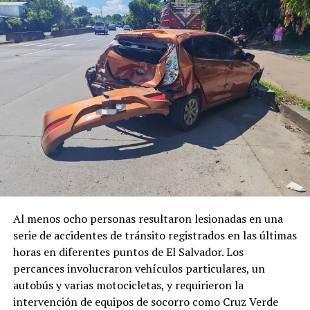
la vida a un hombre en Santa
Rosa de Lima, La Unión
20 julio, 2019
En «Nacionales»
RELATED TOPICS:
AGUA
BOMBEROS
CAMIÓN
INCENDIO
LA UNIÓN
PRINCIPAL1
SANTA ROSA DE LIMA.
TERMINAL
ZACATE
UP NEXT
Internautas denuncian a mujeres que limpian parabrisas
por mantener a niña en un enrejado, desnuda y en plena
vía pública
DON'T MISS
Al menos ocho personas resultaron lesionadas en una
FOTOS: Otro motorista del transporte público es captado
serie de accidentes de tránsito registrados en las últimas
“chateando” mientras conduce
horas en diferentes puntos de El Salvador. Los
percances involucraron vehículos particulares, un
autobús y varias motocicletas, y requirieron la
intervención de equipos de socorro como Cruz Verde