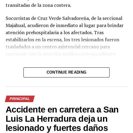
transitadas de la zona costera.
Socorristas de Cruz Verde Salvadoreña, de la seccional
Majahual, acudieron de inmediato al lugar para brindar
atención prehospitalaria a los afectados. Tras
estabilizarlos en la escena, los tres lesionados fueron
trasladados a un centro asistencial cercano para
continuar con la atención médica correspondiente.
Comparte esto:
Facebook
X
El accidente provocó restricciones temporales en el
CONTINUE READING
tráfico, ya que el vehículo particular quedó bloqueando
uno de los carriles, mientras que el camión se salió de la
Me gusta esto:
carretera. Las autoridades recomendaron a los
conductores extremar precauciones en la zona mientras
PRINCIPAL
se normalizaba el paso vehicular.
Accidente en carretera a San
Hasta el momento no se han dado a conocer las causas
Luis La Herradura deja un
exactas del percance ni la identidad de los involucrados.
lesionado y fuertes daños
El siniestro se suma a los accidentes reportados en la