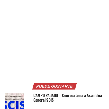
fungió como ministro de Agricultura y Ganadería de
1987 a 1988.
De 1990 a 2001 fue secretario general del PDC y
diputado en el Parlamento Centroamericano (Parlacen)
de 1996 a 2001.
En su trayectoria, presidió entidades como el Instituto
Salvadoreño de Transformación Agraria (ISTA), la
Corporación de Municipalidades de la República de El
Salvador (Comures) y el Consejo Asesor de la Reforma
Agraria- CARA (1986).
En agosto de 2013, fue nombrado como director
suplente del Consejo Directivo de la Corporación
PUEDE GUSTARTE
Salvadoreña de Inversiones.
CAMPO PAGADO – Convocatoria a Asamblea
General SCIS
En 2015 participó como candidato del CD a diputado del
Parlacen.