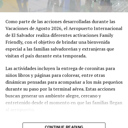
cuentan con una amplia oferta de servicios, entre ellos
la Unidad Médica Aeroportuaria disponible las 24 horas,
servicios Pet Friendly, opciones gastronómicas,
Como parte de las acciones desarrolladas durante las
establecimientos comerciales y más de 1,800 espacios de
Vacaciones de Agosto 2026, el Aeropuerto Internacional
estacionamiento, complementados con 64 espacios para
de El Salvador realiza diferentes activaciones Family
recoger pasajeros en la nueva Terminal de Llegadas.
Friendly, con el objetivo de brindar una bienvenida
especial a las familias salvadoreñas y extranjeras que
Para facilitar la atención a los viajeros, CEPA mantiene
visitan el país durante esta temporada.
habilitado el WhatsApp 7070-8312, donde los usuarios
pueden consultar información sobre vuelos, objetos
Las actividades incluyen la entrega de coronitas para
extraviados, estacionamiento, ubicación de servicios y
niños libros y páginas para colorear, entre otras
resolver dudas antes o durante su paso por el
dinámicas pensadas para acompañar a los más pequeños
aeropuerto.
durante su paso por la terminal aérea. Estas acciones
buscan generar un ambiente alegre, cercano y
entretenido desde el momento en que las familias llegan
Comparte esto:
al aeropuerto.
Facebook
X
CONTINUE READING