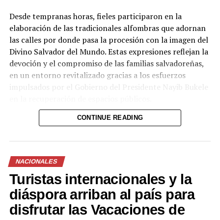
Desde tempranas horas, fieles participaron en la
RELATED TOPICS:
CD
EXALCALDE DE SAN SALVADOR
elaboración de las tradicionales alfombras que adornan
JOSÉ ANTONIO MORALES EHRLICH
PRINCIPAL1
las calles por donde pasa la procesión con la imagen del
Divino Salvador del Mundo. Estas expresiones reflejan la
UP NEXT
VIDEO | Familiares y amigos dan último adiós a diputado
devoción y el compromiso de las familias salvadoreñas,
de GANA, Adelmo Rivas, bajo protocolo COVID-19
en un entorno revitalizado gracias a los esfuerzos
impulsados por el Gobierno del Presidente Nayib Bukele
DON'T MISS
FOTOS | Tiroteo en mercado de mayoristas La Tiendona
en la recuperación de espacios públicos.
deja dos mujeres lesionadas
CONTINUE READING
La procesión, una de las principales actividades en
honor al Divino Salvador del Mundo, partió desde la
Basílica del Sagrado Corazón de Jesús y recorrió las
NACIONALES
calles del centro histórico hasta llegar a la Catedral
Turistas internacionales y la
Metropolitana de San Salvador, donde miles de
creyentes se congregaron para ser parte de esta
diáspora arriban al país para
tradición.
disfrutar las Vacaciones de