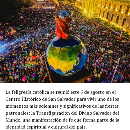
Diputados del FMLN no
Secretario general del CD
descartan alianza con Nayib
confirma que han superado
Bukele y el CD, pero lo ven
las 50 mil firmas y esperan
difícil
incrementar aún más el
4 julio, 2018
número para la reinscripción
En «Política»
del partido en el TSE
25 septiembre, 2019
En «Política»
La feligresía católica se reunió este 5 de agosto en el
#ENVIVO EL SALVADOR
Centro Histórico de San Salvador para vivir uno de los
TODAY con ALDO ÁLVAREZ,
momentos más solemnes y significativos de las fiestas
Secretario de
patronales: la Transfiguración del Divino Salvador del
Comunicaciones CD
Mundo, una manifestación de fe que forma parte de la
19 junio, 2019
En «CronioTV»
identidad espiritual y cultural del país.