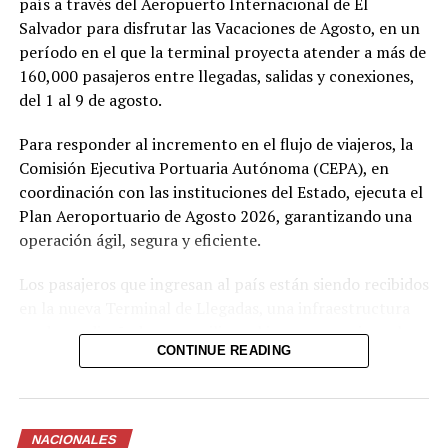
país a través del Aeropuerto Internacional de El
Comparte esto:
Salvador para disfrutar las Vacaciones de Agosto, en un
período en el que la terminal proyecta atender a más de
Facebook
X
160,000 pasajeros entre llegadas, salidas y conexiones,
del 1 al 9 de agosto.
Me gusta esto:
Para responder al incremento en el flujo de viajeros, la
Comisión Ejecutiva Portuaria Autónoma (CEPA), en
coordinación con las instituciones del Estado, ejecuta el
Plan Aeroportuario de Agosto 2026, garantizando una
operación ágil, segura y eficiente.
Los pasajeros que ingresan al país están siendo recibidos
en la nueva Terminal de Llegadas, una infraestructura
moderna diseñada para agilizar el ingreso y mejorar la
CONTINUE READING
experiencia de viaje. Ahora el aeropuerto cuenta con 73
posiciones migratorias, así como un sistema de equipaje
con 12 bandas transportadoras capaces de procesar
hasta 16,500 maletas por hora.
NACIONALES