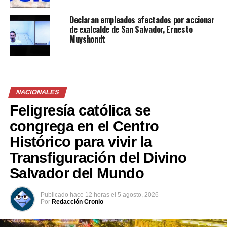
Declaran empleados afectados por accionar
de exalcalde de San Salvador, Ernesto
Comparte esto:
Muyshondt
Facebook
X
NACIONALES
Feligresía católica se
Me gusta esto:
congrega en el Centro
Histórico para vivir la
Transfiguración del Divino
Salvador del Mundo
Relacionado
Publicado
hace 12 horas
el
5 agosto, 2026
Por
Redacción Cronio