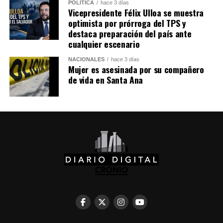
Comparte esto:
POLÍTICA
hace 3 días
Vicepresidente Félix Ulloa se muestra
optimista por prórroga del TPS y
Facebook
X
destaca preparación del país ante
cualquier escenario
Me gusta esto:
NACIONALES
hace 3 días
Mujer es asesinada por su compañero
de vida en Santa Ana