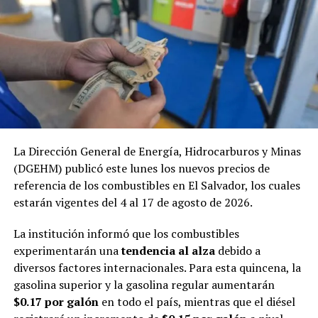
interconectado con el mundo, estamos viendo que
nuestros niveles de inflación están disminuyendo»,
afirmó recientemente, la ministra de Economía, María
Luisa Hayem.
Por otra parte, el BCR informó que El Salvador también
ha registrado una notable disminución anual del 16.7 %
en los precios de los combustibles y lubricantes para el
período de septiembre de 2024, posicionándolo como
La Dirección General de Energía, Hidrocarburos y Minas
uno de los países con mayor reducción a escala global.
(DGEHM) publicó este lunes los nuevos precios de
referencia de los combustibles en El Salvador, los cuales
estarán vigentes del 4 al 17 de agosto de 2026.
Comparte esto:
La institución informó que los combustibles
experimentarán una
tendencia al alza
debido a
Facebook
X
diversos factores internacionales. Para esta quincena, la
gasolina superior y la gasolina regular aumentarán
$0.17 por galón
en todo el país, mientras que el diésel