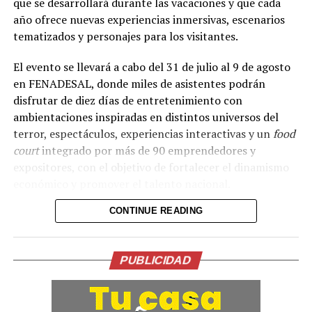
que se desarrollará durante las vacaciones y que cada
año ofrece nuevas experiencias inmersivas, escenarios
Comparte esto:
tematizados y personajes para los visitantes.
Facebook
X
El evento se llevará a cabo del 31 de julio al 9 de agosto
en FENADESAL, donde miles de asistentes podrán
Me gusta esto:
disfrutar de diez días de entretenimiento con
ambientaciones inspiradas en distintos universos del
terror, espectáculos, experiencias interactivas y un
food
court
integrado por más de 90 emprendedores y
expositores, con el objetivo de fortalecer el dinamismo
económico y promover el talento nacional.
CONTINUE READING
PUBLICIDAD