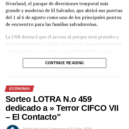
Sívarland, el parque de diversiones temporal más
grande y moderno de El Salvador, que abrirá sus puertas
del 1 al 6 de agosto como uno de los principales puntos
de encuentro para las familias salvadoreñas.
La LNB destacó que el acceso al parque será gratuito y
que los asistentes podrán disfrutar de juegos mecánicos,
espectáculos, gastronomía, actividades culturales y
diversas opciones de entretenimiento para personas de
CONTINUE READING
todas las edades. Además, recordó que el año pasado
Sívarland recibió a más de 1.2 millones de visitantes y
que para esta edición se espera superar esa cifra.
ECONOMIA
Previo al inicio del sorteo se llevó a cabo la presentación
Sorteo LOTRA N.o 459
de los Premios Mayores y de los Maletines de Balotas de
Colores. Al finalizar el acto, el presidente de la LNB,
dedicado a » Terror CIFCO VII
Javier Milián, entregó el cuadro conmemorativo de la
– El Contacto”
semana a Mario Durán, alcalde de San Salvador Centro.